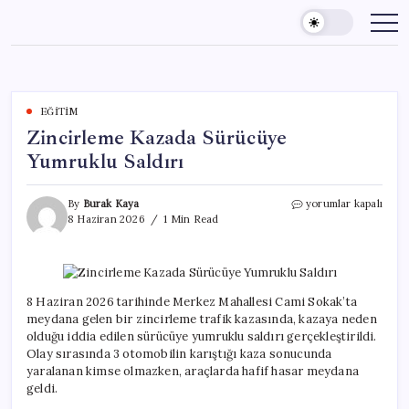
Skip
to
content
EĞITIM
Zincirleme Kazada Sürücüye
Yumruklu Saldırı
Zincirleme
By
Burak Kaya
yorumlar kapalı
Kazada
8 Haziran 2026
1 Min Read
Sürücüye
Yumruklu
Saldırı
için
8 Haziran 2026 tarihinde Merkez Mahallesi Cami Sokak’ta
meydana gelen bir zincirleme trafik kazasında, kazaya neden
olduğu iddia edilen sürücüye yumruklu saldırı gerçekleştirildi.
Olay sırasında 3 otomobilin karıştığı kaza sonucunda
yaralanan kimse olmazken, araçlarda hafif hasar meydana
geldi.