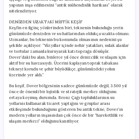
yapının inşa edilmesini “antik mühendislik harikası” olarak
nitelendiriyor.
DENİZDEN UZAKTAKİ MİSTİK KEŞİF
Keşfin en ilginç yönlerinden biri, teknenin bulunduğu yerin
günümüzde denizden ve su hatlarından oldukça uzakta olması.
Uzmanlar, bu teknenin bu konumda olmasının nedenini şu
şekilde açıklıyor: “Yüzyıllar içinde nehir yatakları, sulak alanlar
ve tortular zamanla kuruyarak katı toprağa dönüşür.
Dover’daki bu alan, binlerce yıl önce denizcilik ve ulaşım için
aktif bir su havzasıydı. Üzerini kaplayan toprak tabakası
tekneyi korudu ve şehir büyüdükçe, günümüzdeki yolun
üzerinde yer aldı.”
Bu keşif, Dover bölgesinin sadece günümüzde değil, 3.500 yıl
önce de önemli bir lojistik ve stratejik merkez olduğunu
ortaya koymuş durumda. Bronz Çağı topluluklarının su
yollarını kullanarak ticaret yaptığını ve gruplar arası
etkileşimde bulunduğunu gösteren bu antik tekne, Dover’ın
modern yolların inşasından çok önce de bir “hareketlilik ve
ulaşım merkezi” olduğunu kanıtlıyor.