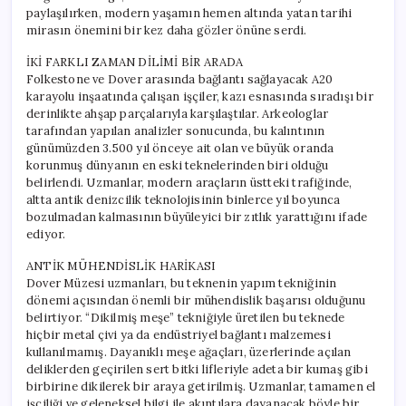
paylaşılırken, modern yaşamın hemen altında yatan tarihi
mirasın önemini bir kez daha gözler önüne serdi.
İKİ FARKLI ZAMAN DİLİMİ BİR ARADA
Folkestone ve Dover arasında bağlantı sağlayacak A20
karayolu inşaatında çalışan işçiler, kazı esnasında sıradışı bir
derinlikte ahşap parçalarıyla karşılaştılar. Arkeologlar
tarafından yapılan analizler sonucunda, bu kalıntının
günümüzden 3.500 yıl önceye ait olan ve büyük oranda
korunmuş dünyanın en eski teknelerinden biri olduğu
belirlendi. Uzmanlar, modern araçların üstteki trafiğinde,
altta antik denizcilik teknolojisinin binlerce yıl boyunca
bozulmadan kalmasının büyüleyici bir zıtlık yarattığını ifade
ediyor.
ANTİK MÜHENDİSLİK HARİKASI
Dover Müzesi uzmanları, bu teknenin yapım tekniğinin
dönemi açısından önemli bir mühendislik başarısı olduğunu
belirtiyor. “Dikilmiş meşe” tekniğiyle üretilen bu teknede
hiçbir metal çivi ya da endüstriyel bağlantı malzemesi
kullanılmamış. Dayanıklı meşe ağaçları, üzerlerinde açılan
deliklerden geçirilen sert bitki lifleriyle adeta bir kumaş gibi
birbirine dikilerek bir araya getirilmiş. Uzmanlar, tamamen el
işçiliği ve geleneksel bilgi ile akıntılara dayanacak böyle bir