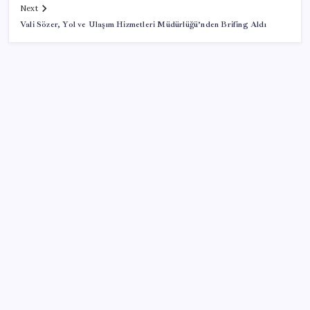
Next
Vali Sözer, Yol ve Ulaşım Hizmetleri Müdürlüğü’nden Brifing Aldı
SON YAZILAR
Faizsiz ev ve araba alımına kısıtlama
Küresel gıda fiyatları son 3 yılın zirvesine tırmandı
TL mevduat faizi Mart’tan bu yana en düşük seviyede
Kritik toplantıya günler kaldı: Merkez Bankası
enflasyon tahminlerini 13 Ağustos’ta duyuracak
2026 ALES/3 başvuruları ne zaman? ALES/3