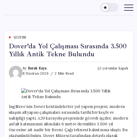
Skip
to
content
EĞITIM
Dover’da Yol Çalışması Sırasında 3.500
Yıllık Antik Tekne Bulundu
Dover’da
By
Burak Kaya
yorumlar kapalı
Yol
8 Haziran 2026
2 Min Read
Çalışması
Sırasında
3.500
Yıllık
Antik
Tekne
İngiltere’nin Dover kentindeki bir yol yapım projesi, modern
Bulundu
ulaşım altyapısı çalışmaları sırasında tarihi bir keşfe ev
için
sahipliği yaptı. A20 karayolu projesinde görevli işçiler, modern
asfalt katmanının altındaki 6 metre derinlikte 3.500 yıl
öncesine ait nadir bir Bronz Çağı teknesi kalıntısına ulaştı. Bu
olağanüstü bulgu, Dover Müzesi tarafından detaylı olarak