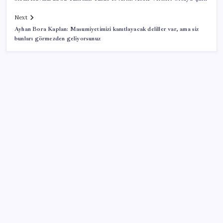
Next
Ayhan Bora Kaplan: Masumiyetimizi kanıtlayacak deliller var, ama siz
bunları görmezden geliyorsunuz
SON YAZILAR
Faizsiz ev ve araba alımına kısıtlama
Küresel gıda fiyatları son 3 yılın zirvesine tırmandı
TL mevduat faizi Mart’tan bu yana en düşük seviyede
Kritik toplantıya günler kaldı: Merkez Bankası