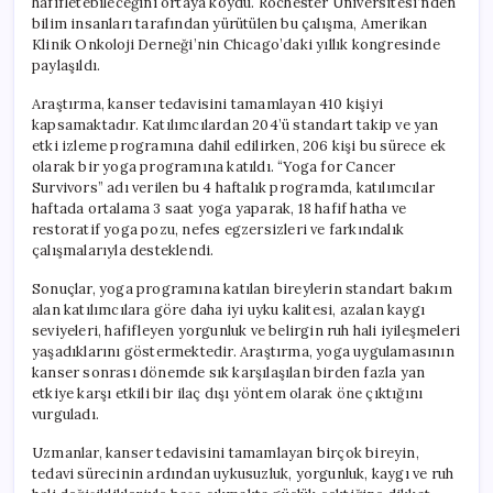
hafifletebileceğini ortaya koydu. Rochester Üniversitesi’nden
bilim insanları tarafından yürütülen bu çalışma, Amerikan
Klinik Onkoloji Derneği’nin Chicago’daki yıllık kongresinde
paylaşıldı.
Araştırma, kanser tedavisini tamamlayan 410 kişiyi
kapsamaktadır. Katılımcılardan 204’ü standart takip ve yan
etki izleme programına dahil edilirken, 206 kişi bu sürece ek
olarak bir yoga programına katıldı. “Yoga for Cancer
Survivors” adı verilen bu 4 haftalık programda, katılımcılar
haftada ortalama 3 saat yoga yaparak, 18 hafif hatha ve
restoratif yoga pozu, nefes egzersizleri ve farkındalık
çalışmalarıyla desteklendi.
Sonuçlar, yoga programına katılan bireylerin standart bakım
alan katılımcılara göre daha iyi uyku kalitesi, azalan kaygı
seviyeleri, hafifleyen yorgunluk ve belirgin ruh hali iyileşmeleri
yaşadıklarını göstermektedir. Araştırma, yoga uygulamasının
kanser sonrası dönemde sık karşılaşılan birden fazla yan
etkiye karşı etkili bir ilaç dışı yöntem olarak öne çıktığını
vurguladı.
Uzmanlar, kanser tedavisini tamamlayan birçok bireyin,
tedavi sürecinin ardından uykusuzluk, yorgunluk, kaygı ve ruh