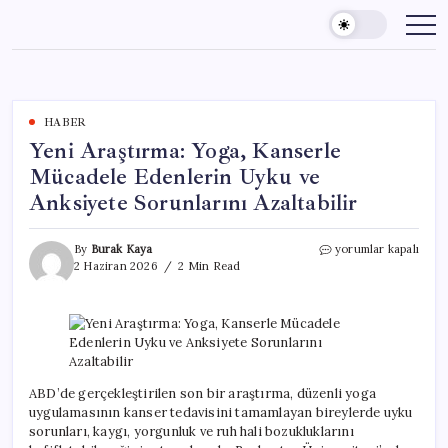
Skip
to
content
HABER
Yeni Araştırma: Yoga, Kanserle
Mücadele Edenlerin Uyku ve
Anksiyete Sorunlarını Azaltabilir
Yeni
By
Burak Kaya
yorumlar kapalı
Araştırma:
2 Haziran 2026
2 Min Read
Yoga,
Kanserle
Mücadele
Edenlerin
Uyku
ve
Anksiyete
ABD’de gerçekleştirilen son bir araştırma, düzenli yoga
Sorunlarını
uygulamasının kanser tedavisini tamamlayan bireylerde uyku
Azaltabilir
sorunları, kaygı, yorgunluk ve ruh hali bozukluklarını
için