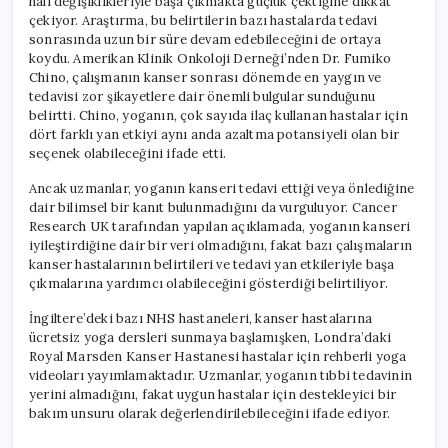
hali değişiklikleriyle başa çıkmakta güçlük çektiğine dikkat
çekiyor. Araştırma, bu belirtilerin bazı hastalarda tedavi
sonrasında uzun bir süre devam edebileceğini de ortaya
koydu. Amerikan Klinik Onkoloji Derneği’nden Dr. Fumiko
Chino, çalışmanın kanser sonrası dönemde en yaygın ve
tedavisi zor şikayetlere dair önemli bulgular sunduğunu
belirtti. Chino, yoganın, çok sayıda ilaç kullanan hastalar için
dört farklı yan etkiyi aynı anda azaltma potansiyeli olan bir
seçenek olabileceğini ifade etti.
Ancak uzmanlar, yoganın kanseri tedavi ettiği veya önlediğine
dair bilimsel bir kanıt bulunmadığını da vurguluyor. Cancer
Research UK tarafından yapılan açıklamada, yoganın kanseri
iyileştirdiğine dair bir veri olmadığını, fakat bazı çalışmaların
kanser hastalarının belirtileri ve tedavi yan etkileriyle başa
çıkmalarına yardımcı olabileceğini gösterdiği belirtiliyor.
İngiltere’deki bazı NHS hastaneleri, kanser hastalarına
ücretsiz yoga dersleri sunmaya başlamışken, Londra’daki
Royal Marsden Kanser Hastanesi hastalar için rehberli yoga
videoları yayımlamaktadır. Uzmanlar, yoganın tıbbi tedavinin
yerini almadığını, fakat uygun hastalar için destekleyici bir
bakım unsuru olarak değerlendirilebileceğini ifade ediyor.