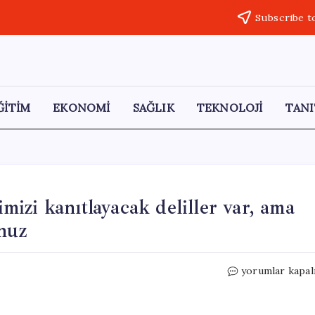
Subscribe t
ĞİTİM
EKONOMİ
SAĞLIK
TEKNOLOJİ
TANI
izi kanıtlayacak deliller var, ama
nuz
Ayhan
yorumlar kapal
Bora
Kaplan:
Masumiyetimiz