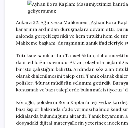
Ankara 32. Ağır Ceza Mahkemesi, Ayhan Bora Kapla
kararının ardından duruşmalara devam etti. Duru
salonda gerçekleştirildi ve hem tutuklu hem de tutuk
Mahkeme başkanı, duruşmanın sanık ifadeleriyle sür
Tutuksuz sanıklardan Tansel Aktan, daha önceki be
dahil edildiğini savundu. Aktan, olaylarla hiçbir il
bir işte çalıştığını belirtti. Ardından söz alan tu
olarak dinlenilmesini talep etti. Tanık olarak din
polisler, ‘Murat müdürün selamını getirdik. Buraya
konuşmak ve bazı taleplerde bulunmak istiyoruz’ de
Köroğlu, polislerin Bora Kaplan’a, eşi ve kız karde
bazı kişiler hakkında ifade vermesi halinde kendisi
iddialarda bulunduğunu aktardı. Tanık beyanının 
dosyadaki dijital materyallerin yeterince incelen