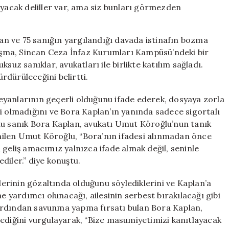
kanıtlayacak
deliller
var,
n ve 75 sanığın yargılandığı davada istinafın bozma
ama
şma, Sincan Ceza İnfaz Kurumları Kampüsü’ndeki bir
siz
suz sanıklar, avukatları ile birlikte katılım sağladı.
bunları
görmezden
dürüleceğini belirtti.
geliyorsunuz
için
yanlarının geçerli olduğunu ifade ederek, dosyaya zorla
gisi olmadığını ve Bora Kaplan’ın yanında sadece sigortalı
tuklu sanık Bora Kaplan, avukatı Umut Köroğlu’nun tanık
lenilen Umut Köroğlu, “Bora’nın ifadesi alınmadan önce
 geliş amacımız yalnızca ifade almak değil, seninle
diler.” diye konuştu.
şlerinin gözaltında olduğunu söylediklerini ve Kaplan’a
ne yardımcı olunacağı, ailesinin serbest bırakılacağı gibi
ardından savunma yapma fırsatı bulan Bora Kaplan,
mediğini vurgulayarak, “Bize masumiyetimizi kanıtlayacak