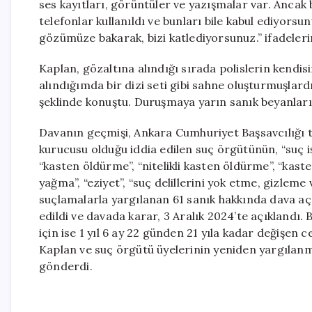
ses kayıtları, görüntüler ve yazışmalar var. Ancak
telefonlar kullanıldı ve bunları bile kabul ediyorsu
gözümüze bakarak, bizi katlediyorsunuz.” ifadelerin
Kaplan, gözaltına alındığı sırada polislerin kend
alındığımda bir dizi seti gibi sahne oluşturmuşlard
şeklinde konuştu. Duruşmaya yarın sanık beyanlarıy
Davanın geçmişi, Ankara Cumhuriyet Başsavcılığı 
kurucusu olduğu iddia edilen suç örgütünün, “suç 
“kasten öldürme”, “nitelikli kasten öldürme”, “kasten
yağma”, “eziyet”, “suç delillerini yok etme, gizleme
suçlamalarla yargılanan 61 sanık hakkında dava açıl
edildi ve davada karar, 3 Aralık 2024’te açıklandı. 
için ise 1 yıl 6 ay 22 günden 21 yıla kadar değişen
Kaplan ve suç örgütü üyelerinin yeniden yargılanm
gönderdi.