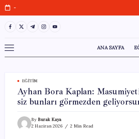
Skip
-
to
content
https://www.facebook.com/
https://twitter.com/
https://t.me/
https://www.instagram.com/
https://youtube.com/
ANA SAYFA
E
EĞITIM
Ayhan Bora Kaplan: Masumiyetim
siz bunları görmezden geliyorsu
By
Burak Kaya
2 Haziran 2026
2 Min Read