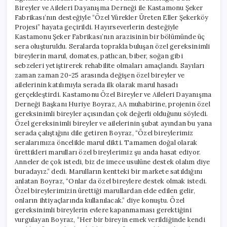
Bireyler ve Aileleri Dayanışma Derneği ile Kastamonu Şeker
Fabrikası’nın desteğiyle “Özel Yürekler Üreten Eller Şekerköy
Projesi” hayata geçirildi. Hayırseverlerin desteğiyle
Kastamonu Şeker Fabrikası’nın arazisinin bir bölümünde üç
sera oluşturuldu. Seralarda toprakla buluşan özel gereksinimli
bireylerin marul, domates, patlıcan, biber, soğan gibi
sebzeleri yetiştirerek rehabilite olmaları amaçlandı. Sayıları
zaman zaman 20-25 arasında değişen özel bireyler ve
ailelerinin katılımıyla serada ilk olarak marul hasadı
gerçekleştirdi. Kastamonu Özel Bireyler ve Aileleri Dayanışma
Derneği Başkanı Huriye Boyraz, AA muhabirine, projenin özel
gereksinimli bireyler açısından çok değerli olduğunu söyledi.
Özel gereksinimli bireyler ve ailelerinin şubat ayından bu yana
serada çalıştığını dile getiren Boyraz, “Özel bireylerimiz
seralarımıza öncelikle marul dikti. Tamamen doğal olarak
ürettikleri marulları özel bireylerimiz şu anda hasat ediyor.
Anneler de çok istedi, biz de imece usulüne destek olalım diye
buradayız.” dedi. Marulların kentteki bir markete satıldığını
anlatan Boyraz, “Onlar da özel bireylere destek olmak istedi.
Özel bireylerimizin ürettiği marullardan elde edilen gelir,
onların ihtiyaçlarında kullanılacak.” diye konuştu. Özel
gereksinimli bireylerin evlere kapanmaması gerektiğini
vurgulayan Boyraz, “Her bir bireyin emek verildiğinde kendi