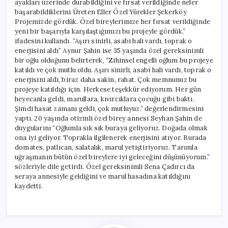
ayakları üzerinde durabildiğini ve fırsat verildiğinde neler
başarabildiklerini Üreten Eller Özel Yürekler Şekerköy
Projemizde gördük. Özel bireylerimize her fırsat verildiğinde
yeni bir başarıyla karşılaştığımızı bu projeyle gördük.”
ifadesini kullandı. “Aşırı sinirli, asabi hali vardı, toprak o
enerjisini aldı” Aynur Şahin ise 35 yaşında özel gereksinimli
bir oğlu olduğunu belirterek, “Zihinsel engelli oğlum bu projeye
katıldı ve çok mutlu oldu. Aşırı sinirli, asabi hali vardı, toprak o
enerjisini aldı, biraz daha sakin, rahat. Çok memnunuz bu
projeye katıldığı için. Herkese teşekkür ediyorum. Her gün
heyecanla geldi, marullara, kıvırcıklara çocuğu gibi baktı.
Şimdi hasat zamanı geldi, çok mutluyuz.” değerlendirmesini
yaptı. 20 yaşında otizmli özel birey annesi Seyhan Şahin de
duygularını “Oğlumla sık sık buraya geliyoruz. Doğada olmak
ona iyi geliyor. Toprakla ilgilenerek enerjisini atıyor. Burada
domates, patlıcan, salatalık, marul yetiştiriyoruz. Tarımla
uğraşmanın bütün özel bireylere iyi geleceğini düşünüyorum.”
sözleriyle dile getirdi. Özel gereksinimli Sena Çadırcı da
seraya annesiyle geldiğini ve marul hasadına katıldığını
kaydetti.