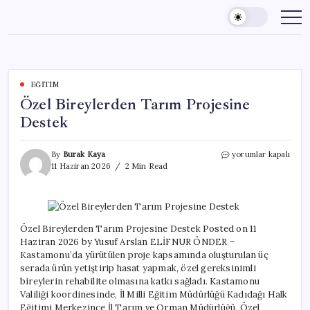
Skip
to
content
EĞITIM
Özel Bireylerden Tarım Projesine
Destek
Özel
By
Burak Kaya
yorumlar kapalı
Bireylerden
11 Haziran 2026
2 Min Read
Tarım
Projesine
Destek
için
Özel Bireylerden Tarım Projesine Destek Posted on 11
Haziran 2026 by Yusuf Arslan ELİFNUR ÖNDER –
Kastamonu’da yürütülen proje kapsamında oluşturulan üç
serada ürün yetiştirip hasat yapmak, özel gereksinimli
bireylerin rehabilite olmasına katkı sağladı. Kastamonu
Valiliği koordinesinde, İl Milli Eğitim Müdürlüğü Kadıdağı Halk
Eğitimi Merkezince İl Tarım ve Orman Müdürlüğü, Özel