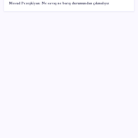
Mesud Pezeşkiyan: Ne savaş ne barış durumundan çıkmalıyız
SON YAZILAR
2026 ALES/3 başvuruları ne zaman? ALES/3
başvuruları nasıl ve nereden yapılır?
Sanayi ve Teknoloji Bakanı Kacır, temmuz ayı ihracat
rakamlarını değerlendirdi
Saat verildi: Kılıçdaroğlu açıklama yapacak
Erdoğan’a suikast girişiminde yer alan ismin
yakalanışı: Yüz tanıma sistemiyle tespit edilmiş