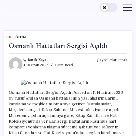
Skip
to
content
EĞITIM
Osmanlı Hattatları Sergisi Açıldı
Osmanlı
By
Burak Kaya
yorumlar kapalı
Hattatları
11 Haziran 2026
1 Min Read
Sergisi
Açıldı
için
Osmanlı Hattatları Sergisi Açıldı Posted on 11 Haziran 2026
by Yusuf Arslan Osmanlı hattatlarının yazı alıştırmalarını,
karalama ve meşklerini bir araya getiren “Karalamalar,
Meşkler” sergisi, Sakıp Sabancı Müzesi’nde ziyarete açıldı.
Müzeden yapılan açıklamaya göre, Kitap Sanatları ve Hat
Koleksiyonu’nda yer alan sergi, hattatların kusursuz harf
kompozisyonlarına ulaşma sürecine ışık tutuyor. Müzenin
Kitap Sanatları ve Hat Koleksiyonu’ndan seçilen karalama ve