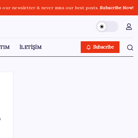
o our newsletter & never miss our best posts.
Subscribe Now!
TIM
İLETİŞİM
Subscribe
SON YAZILAR
ı
2026 ALES/3 başvuruları ne zaman?
ALES/3 başvuruları nasıl ve nereden