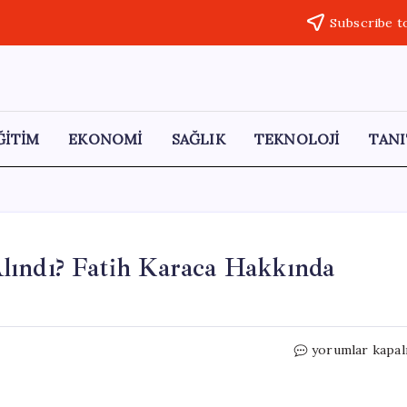
Subscribe t
ĞİTİM
EKONOMİ
SAĞLIK
TEKNOLOJİ
TANI
lındı? Fatih Karaca Hakkında
Mabel
yorumlar kapal
Matiz
Neden
Gözaltına