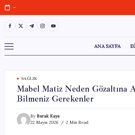
Skip
-
to
content
https://www.facebook.com/
https://twitter.com/
https://t.me/
https://www.instagram.com/
https://youtube.com/
ANA SAYFA
E
SAĞLIK
Mabel Matiz Neden Gözaltına A
Bilmeniz Gerekenler
By
Burak Kaya
22 Mayıs 2026
2 Min Read