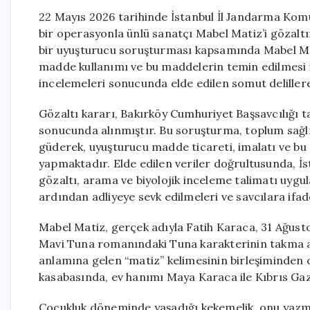
22 Mayıs 2026 tarihinde İstanbul İl Jandarma Komu
bir operasyonla ünlü sanatçı Mabel Matiz’i gözaltı
bir uyuşturucu soruşturması kapsamında Mabel Ma
madde kullanımı ve bu maddelerin temin edilmesi id
incelemeleri sonucunda elde edilen somut delille
Gözaltı kararı, Bakırköy Cumhuriyet Başsavcılığı 
sonucunda alınmıştır. Bu soruşturma, toplum sağl
güderek, uyuşturucu madde ticareti, imalatı ve bu 
yapmaktadır. Elde edilen veriler doğrultusunda, İ
gözaltı, arama ve biyolojik inceleme talimatı uygul
ardından adliyeye sevk edilmeleri ve savcılara ifad
Mabel Matiz, gerçek adıyla Fatih Karaca, 31 Ağust
Mavi Tuna romanındaki Tuna karakterinin takma ad
anlamına gelen “matiz” kelimesinin birleşiminden 
kasabasında, ev hanımı Maya Karaca ile Kıbrıs Gazi
Çocukluk döneminde yaşadığı kekemelik, onu yazma