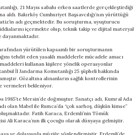
Alındı?
tanlığı, 21 Mayıs sabahı erken saatlerde gerçekleştirdiği
Fatih
na aldı. Bakırköy Cumhuriyet Başsavcılığı’nın yürüttüğü
Karaca
tiz’in adı geçmektedir. Bu soruşturma, uyuşturucu
Hakkında
dialarını içermekte olup, teknik takip ve dijital materyal
Bilmeniz
re dayanmaktadır.
Gerekenler
için
tarafından yürütülen kapsamlı bir soruşturmanın
ığını tehdit eden yasaklı maddelerle mücadele amacı
maddeleri kullanan kişilere yönelik operasyonlar
stanbul İl Jandarma Komutanlığı 25 şüpheli hakkında
amıştır. Gözaltına alınanların sağlık kontrollerinin
e vermeleri bekleniyor.
os 1985’te Mersin’de doğmuştur. Sanatçı adı, Kumral Ada
ı olan Mabel ile Rumca’da “çok sarhoş, düşkün kimse”
oluşmaktadır. Fatih Karaca, Erdemli’nin Tömük
si Ali Karaca’nın ilk çocuğu olarak dünyaya gelmiştir.
ya ve dolayısıyla müziğe yönlendirmiştir. Erdemli’de