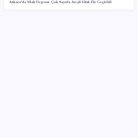
Ankara’da Silah Deposu: Çok Sayıda Ateşli Silah Ele Geçirildi
SON YAZILAR
2026 ALES/3 başvuruları ne zaman? ALES/3
başvuruları nasıl ve nereden yapılır?
Sanayi ve Teknoloji Bakanı Kacır, temmuz ayı ihracat
rakamlarını değerlendirdi
Saat verildi: Kılıçdaroğlu açıklama yapacak
Erdoğan’a suikast girişiminde yer alan ismin
yakalanışı: Yüz tanıma sistemiyle tespit edilmiş