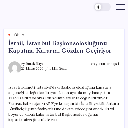
Skip
to
content
EĞITIM
İsrail, İstanbul Başkonsolosluğunu
Kapatma Kararını Gözden Geçiriyor
İsrail,
By
Burak Kaya
yorumlar kapalı
İstanbul
22 Mayıs 2026
1 Min Read
Başkonsolosluğunu
Kapatma
Kararını
İsrail hükümeti, İstanbul’daki Başkonsolosluğunu kapatma
Gözden
seçeneğini değerlendiriyor. Nisan ayında meydana gelen
Geçiriyor
için
silahlı saldırı sonrası bu adımın atılabileceği bildiriliyor.
Fransız haber ajansı AFP’ye konuşan bir İsrailli yetkili, Ankara
Büyükelçiliğinin faaliyetlerine devam edeceğini ancak iki yıl
boyunca kapalı kalan İstanbul Başkonsolosluğu’nun
kapatılabileceğini ifade etti.