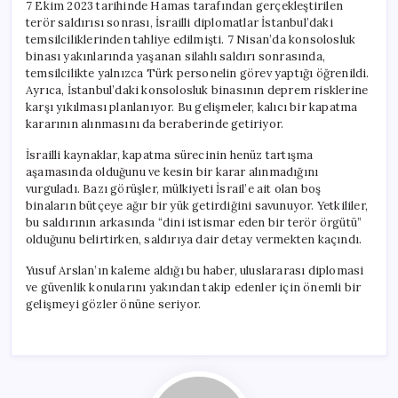
7 Ekim 2023 tarihinde Hamas tarafından gerçekleştirilen
terör saldırısı sonrası, İsrailli diplomatlar İstanbul’daki
temsilciliklerinden tahliye edilmişti. 7 Nisan’da konsolosluk
binası yakınlarında yaşanan silahlı saldırı sonrasında,
temsilcilikte yalnızca Türk personelin görev yaptığı öğrenildi.
Ayrıca, İstanbul’daki konsolosluk binasının deprem risklerine
karşı yıkılması planlanıyor. Bu gelişmeler, kalıcı bir kapatma
kararının alınmasını da beraberinde getiriyor.
İsrailli kaynaklar, kapatma sürecinin henüz tartışma
aşamasında olduğunu ve kesin bir karar alınmadığını
vurguladı. Bazı görüşler, mülkiyeti İsrail’e ait olan boş
binaların bütçeye ağır bir yük getirdiğini savunuyor. Yetkililer,
bu saldırının arkasında “dini istismar eden bir terör örgütü”
olduğunu belirtirken, saldırıya dair detay vermekten kaçındı.
Yusuf Arslan’ın kaleme aldığı bu haber, uluslararası diplomasi
ve güvenlik konularını yakından takip edenler için önemli bir
gelişmeyi gözler önüne seriyor.