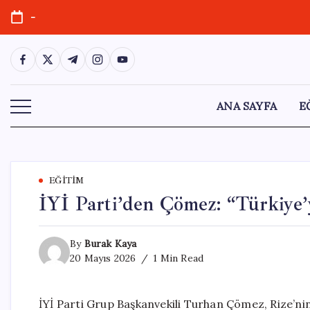
Skip
-
to
content
https://www.facebook.com/
https://twitter.com/
https://t.me/
https://www.instagram.com/
https://youtube.com/
ANA SAYFA
E
EĞITIM
İYİ Parti’den Çömez: “Türkiye’
By
Burak Kaya
20 Mayıs 2026
1 Min Read
İYİ Parti Grup Başkanvekili Turhan Çömez, Rize’nin