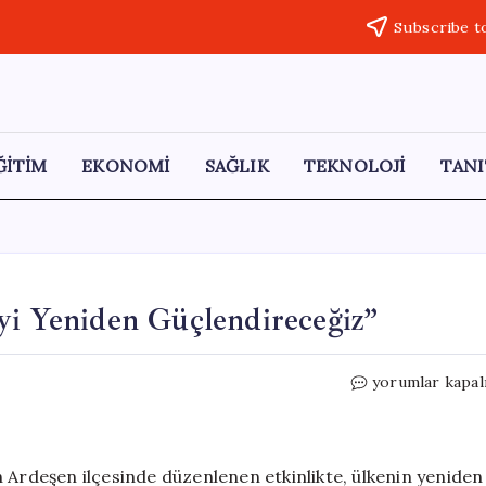
Subscribe t
ĞİTİM
EKONOMİ
SAĞLIK
TEKNOLOJİ
TANI
yi Yeniden Güçlendireceğiz”
İYİ
yorumlar kapal
Parti’den
Çömez:
“Türkiye’yi
Yeniden
 Ardeşen ilçesinde düzenlenen etkinlikte, ülkenin yeniden