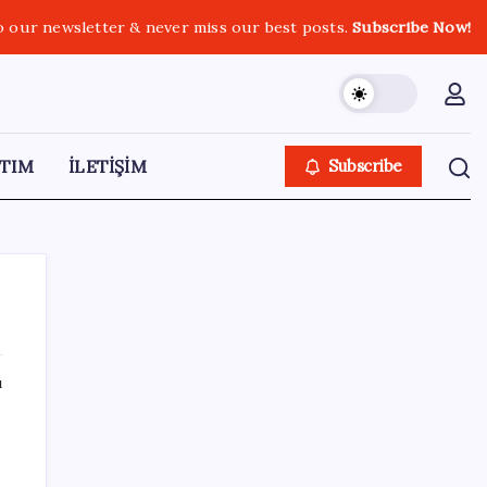
o our newsletter & never miss our best posts.
Subscribe Now!
TIM
İLETİŞİM
Subscribe
ı
SON YAZILAR
2026 ALES/3 başvuruları ne zaman?
ALES/3 başvuruları nasıl ve nereden