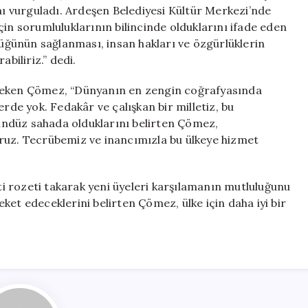
Güçlendireceği
ını vurguladı. Ardeşen Belediyesi Kültür Merkezi’nde
için
çin sorumluluklarının bilincinde olduklarını ifade eden
ğünün sağlanması, insan hakları ve özgürlüklerin
biliriz.” dedi.
 çeken Çömez, “Dünyanın en zengin coğrafyasında
erde yok. Fedakâr ve çalışkan bir milletiz, bu
 gündüz sahada olduklarını belirten Çömez,
oruz. Tecrübemiz ve inancımızla bu ülkeye hizmet
 rozeti takarak yeni üyeleri karşılamanın mutluluğunu
ket edeceklerini belirten Çömez, ülke için daha iyi bir