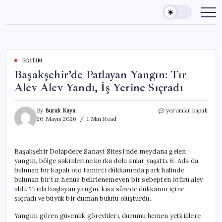
Skip
to
content
EĞITIM
Başakşehir’de Patlayan Yangın: Tır
Alev Alev Yandı, İş Yerine Sıçradı
Başakşehir’de
By
Burak Kaya
yorumlar kapalı
Patlayan
20 Mayıs 2026
1 Min Read
Yangın:
Tır
Alev
Başakşehir Dolapdere Sanayi Sitesi’nde meydana gelen
Alev
yangın, bölge sakinlerine korku dolu anlar yaşattı. 6. Ada’da
Yandı,
İş
bulunan bir kapalı oto tamirci dükkanında park halinde
Yerine
bulunan bir tır, henüz belirlenemeyen bir sebepten ötürü alev
Sıçradı
aldı. Tırda başlayan yangın, kısa sürede dükkanın içine
için
sıçradı ve büyük bir duman bulutu oluşturdu.
Yangını gören güvenlik görevlileri, durumu hemen yetkililere