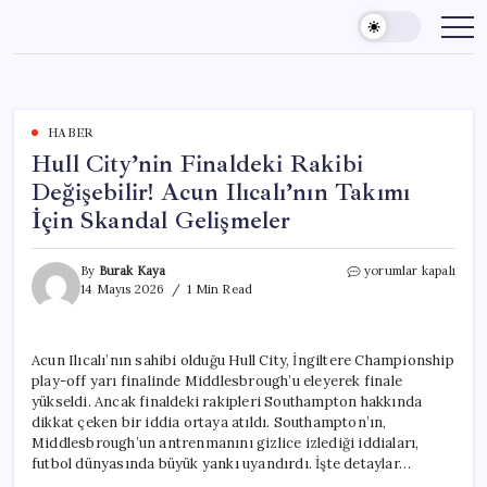
Skip
to
content
HABER
Hull City’nin Finaldeki Rakibi
Değişebilir! Acun Ilıcalı’nın Takımı
İçin Skandal Gelişmeler
Hull
By
Burak Kaya
yorumlar kapalı
City’nin
14 Mayıs 2026
1 Min Read
Finaldeki
Rakibi
Değişebilir!
Acun Ilıcalı’nın sahibi olduğu Hull City, İngiltere Championship
Acun
play-off yarı finalinde Middlesbrough’u eleyerek finale
Ilıcalı’nın
Takımı
yükseldi. Ancak finaldeki rakipleri Southampton hakkında
İçin
dikkat çeken bir iddia ortaya atıldı. Southampton’ın,
Skandal
Middlesbrough’un antrenmanını gizlice izlediği iddiaları,
Gelişmeler
futbol dünyasında büyük yankı uyandırdı. İşte detaylar…
için