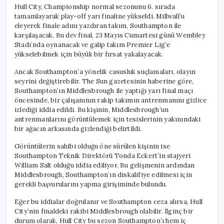
Hull City, Championship normal sezonunu 6. sırada
tamamlayarak play-off yarı finaline yükseldi. Millwall’u
eleyerek finale adını yazdıran takım, Southampton ile
karşılaşacak. Bu dev final, 23 Mayıs Cumartesi günü Wembley
Stadı’nda oynanacak ve galip takım Premier Lig’e
yükselebilmek için büyük bir fırsat yakalayacak.
Ancak Southampton’a yönelik casusluk suçlamaları, olayın
seyrini değiştirebilir. The Sun gazetesinin haberine göre,
Southampton’ın Middlesbrough ile yaptığı yarı final maçı
öncesinde, bir çalışanının rakip takımın antrenmanını gizlice
izlediği iddia edildi. Bu kişinin, Middlesbrough’un
antrenmanlarını görüntülemek için tesislerinin yakınındaki
bir ağacın arkasında gizlendiği belirtildi.
Görüntülerin sahibi olduğu öne sürülen kişinin ise
Southampton Teknik Direktörü Tonda Eckert’in stajyeri
William Salt olduğu iddia ediliyor. Bu gelişmenin ardından
Middlesbrough, Southampton’ın diskalifiye edilmesi için
gerekli başvurularını yapma girişiminde bulundu.
Eğer bu iddialar doğrulanır ve Southampton ceza alırsa, Hull
City’nin finaldeki rakibi Middlesbrough olabilir. İlginç bir
durum olarak, Hull City bu sezon Southampton’ı hem iç