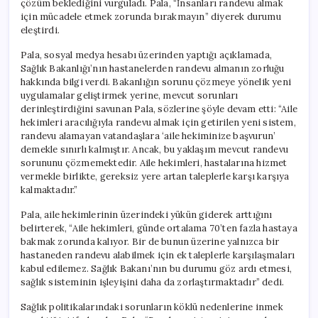
çözüm beklediğini vurguladı. Pala, “İnsanları randevu almak
Erişim
için mücadele etmek zorunda bırakmayın” diyerek durumu
Engellerini
eleştirdi.
Kaldırın”
için
Pala, sosyal medya hesabı üzerinden yaptığı açıklamada,
Sağlık Bakanlığı’nın hastanelerden randevu almanın zorluğu
hakkında bilgi verdi. Bakanlığın sorunu çözmeye yönelik yeni
uygulamalar geliştirmek yerine, mevcut sorunları
derinleştirdiğini savunan Pala, sözlerine şöyle devam etti: “Aile
hekimleri aracılığıyla randevu almak için getirilen yeni sistem,
randevu alamayan vatandaşlara ‘aile hekiminize başvurun’
demekle sınırlı kalmıştır. Ancak, bu yaklaşım mevcut randevu
sorununu çözmemektedir. Aile hekimleri, hastalarına hizmet
vermekle birlikte, gereksiz yere artan taleplerle karşı karşıya
kalmaktadır.”
Pala, aile hekimlerinin üzerindeki yükün giderek arttığını
belirterek, “Aile hekimleri, günde ortalama 70’ten fazla hastaya
bakmak zorunda kalıyor. Bir de bunun üzerine yalnızca bir
hastaneden randevu alabilmek için ek taleplerle karşılaşmaları
kabul edilemez. Sağlık Bakanı’nın bu durumu göz ardı etmesi,
sağlık sisteminin işleyişini daha da zorlaştırmaktadır” dedi.
Sağlık politikalarındaki sorunların köklü nedenlerine inmek