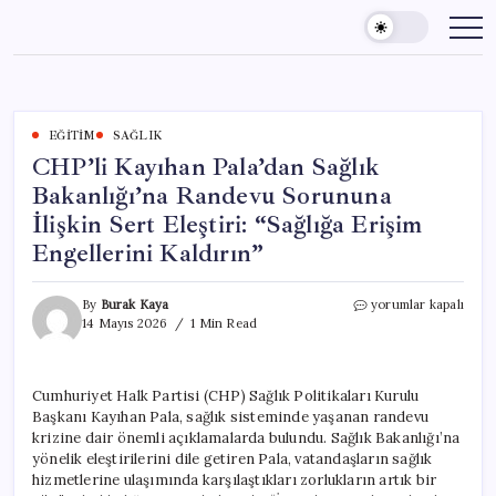
Skip
to
content
EĞITIM
SAĞLIK
CHP’li Kayıhan Pala’dan Sağlık
Bakanlığı’na Randevu Sorununa
İlişkin Sert Eleştiri: “Sağlığa Erişim
Engellerini Kaldırın”
CHP’li
By
Burak Kaya
yorumlar kapalı
Kayıhan
14 Mayıs 2026
1 Min Read
Pala’dan
Sağlık
Bakanlığı’na
Cumhuriyet Halk Partisi (CHP) Sağlık Politikaları Kurulu
Randevu
Başkanı Kayıhan Pala, sağlık sisteminde yaşanan randevu
Sorununa
İlişkin
krizine dair önemli açıklamalarda bulundu. Sağlık Bakanlığı’na
Sert
yönelik eleştirilerini dile getiren Pala, vatandaşların sağlık
Eleştiri:
hizmetlerine ulaşımında karşılaştıkları zorlukların artık bir
“Sağlığa