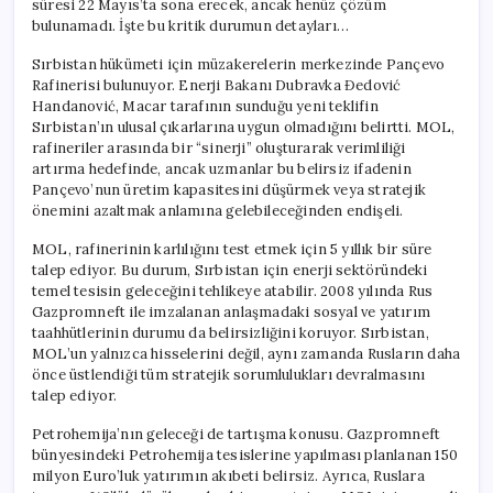
süresi 22 Mayıs’ta sona erecek, ancak henüz çözüm
Dönüm
bulunamadı. İşte bu kritik durumun detayları…
Noktası
için
Sırbistan hükümeti için müzakerelerin merkezinde Pançevo
Rafinerisi bulunuyor. Enerji Bakanı Dubravka Đedović
Handanović, Macar tarafının sunduğu yeni teklifin
Sırbistan’ın ulusal çıkarlarına uygun olmadığını belirtti. MOL,
rafineriler arasında bir “sinerji” oluşturarak verimliliği
artırma hedefinde, ancak uzmanlar bu belirsiz ifadenin
Pançevo’nun üretim kapasitesini düşürmek veya stratejik
önemini azaltmak anlamına gelebileceğinden endişeli.
MOL, rafinerinin karlılığını test etmek için 5 yıllık bir süre
talep ediyor. Bu durum, Sırbistan için enerji sektöründeki
temel tesisin geleceğini tehlikeye atabilir. 2008 yılında Rus
Gazpromneft ile imzalanan anlaşmadaki sosyal ve yatırım
taahhütlerinin durumu da belirsizliğini koruyor. Sırbistan,
MOL’un yalnızca hisselerini değil, aynı zamanda Rusların daha
önce üstlendiği tüm stratejik sorumlulukları devralmasını
talep ediyor.
Petrohemija’nın geleceği de tartışma konusu. Gazpromneft
bünyesindeki Petrohemija tesislerine yapılması planlanan 150
milyon Euro’luk yatırımın akıbeti belirsiz. Ayrıca, Ruslara