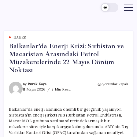
Skip
to
content
HABER
Balkanlar’da Enerji Krizi: Sırbistan ve
Macaristan Arasındaki Petrol
Müzakerelerinde 22 Mayıs Dönüm
Noktası
Balkanlar’da
By
Burak Kaya
yorumlar kapalı
Enerji
11 Mayıs 2026
2 Min Read
Krizi:
Sırbistan
ve
Balkanlar’da enerji alanında önemli bir gerginlik yaşanıyor.
Macaristan
Sırbistan’ın enerji şirketi NIS (Sırbistan Petrol Endüstrisi),
Arasındaki
Petrol
Macar MOL grubuna satılma sürecinde karmaşık bir
Müzakerelerinde
müzakere süreciyle karşı karşıya kalmış durumda. ABD’nin Dış
22
Varlıklar Kontrol Ofisi (OFAC) tarafından sağlanan muafiyet
Mayıs