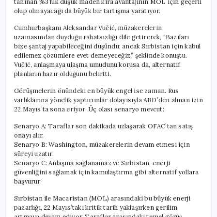
tanınan %3’lük düşük maden kira avantajının MOL için geçerli
olup olmayacağı da büyük bir tartışma yaratıyor.
Cumhurbaşkanı Aleksandar Vučić, müzakerelerin
uzamasından duyduğu rahatsızlığı dile getirerek, “Bazıları
bize şantaj yapabileceğini düşündü; ancak Sırbistan için kabul
edilemez çözümlere evet demeyeceğiz,” şeklinde konuştu.
Vučić, anlaşmaya ulaşma umudunu korusa da, alternatif
planların hazır olduğunu belirtti.
Görüşmelerin önündeki en büyük engel ise zaman. Rus
varlıklarına yönelik yaptırımlar dolayısıyla ABD’den alınan izin
22 Mayıs’ta sona eriyor. Üç olası senaryo mevcut:
Senaryo A: Taraflar son dakikada uzlaşarak OFAC’tan satış
onayı alır.
Senaryo B: Washington, müzakerelerin devam etmesi için
süreyi uzatır.
Senaryo C: Anlaşma sağlanamaz ve Sırbistan, enerji
güvenliğini sağlamak için kamulaştırma gibi alternatif yollara
başvurur.
Sırbistan ile Macaristan (MOL) arasındaki bu büyük enerji
pazarlığı, 22 Mayıs’taki kritik tarih yaklaşırken gerilim
artmaya devam ediyor. Taraflar arasındaki temel görüş