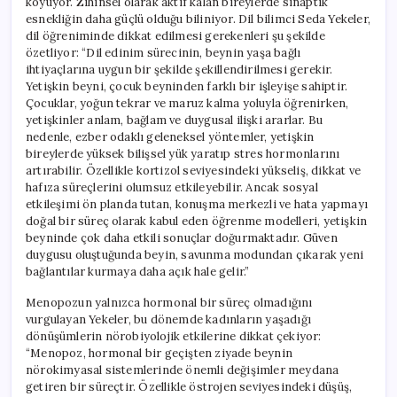
koyuyor. Zihinsel olarak aktif kalan bireylerde sinaptik
esnekliğin daha güçlü olduğu biliniyor. Dil bilimci Seda Yekeler,
dil öğreniminde dikkat edilmesi gerekenleri şu şekilde
özetliyor: “Dil edinim sürecinin, beynin yaşa bağlı
ihtiyaçlarına uygun bir şekilde şekillendirilmesi gerekir.
Yetişkin beyni, çocuk beyninden farklı bir işleyişe sahiptir.
Çocuklar, yoğun tekrar ve maruz kalma yoluyla öğrenirken,
yetişkinler anlam, bağlam ve duygusal ilişki ararlar. Bu
nedenle, ezber odaklı geleneksel yöntemler, yetişkin
bireylerde yüksek bilişsel yük yaratıp stres hormonlarını
artırabilir. Özellikle kortizol seviyesindeki yükseliş, dikkat ve
hafıza süreçlerini olumsuz etkileyebilir. Ancak sosyal
etkileşimi ön planda tutan, konuşma merkezli ve hata yapmayı
doğal bir süreç olarak kabul eden öğrenme modelleri, yetişkin
beyninde çok daha etkili sonuçlar doğurmaktadır. Güven
duygusu oluştuğunda beyin, savunma modundan çıkarak yeni
bağlantılar kurmaya daha açık hale gelir.”
Menopozun yalnızca hormonal bir süreç olmadığını
vurgulayan Yekeler, bu dönemde kadınların yaşadığı
dönüşümlerin nörobiyolojik etkilerine dikkat çekiyor:
“Menopoz, hormonal bir geçişten ziyade beynin
nörokimyasal sistemlerinde önemli değişimler meydana
getiren bir süreçtir. Özellikle östrojen seviyesindeki düşüş,