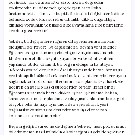
beyindeki nörotransmitter sistemlerini doğrudan
etkileyebilir. Bu dönemde gerçekleşen asetilkolin
üretimindeki azalma ve sinaptik iletimdeki değişimler, kelime
bulmada zorluk, kısa süreli unutkanlık, dikkat dağınıklığı,
zihinsel yorgunluk ve bilişsel hızda yavaşlama gibi belirtilerle
kendini gösterebilir.”
Yekeler, bu değişimlere rağmen dil öğrenmenin mümkün
olduğunu belirtiyor: “Bu değişimlerin, beynin yeni bilgiler
öğrenemediği anlamına gelmediğini vurgulamak önemli.
Modern nörobilim, beynin yaşam boyu kendini yeniden
yapılandırabilen dinamik bir organ olduğunu kanıtlıyor.
‘Nöroplastisite’ denilen bu özellik sayesinde beyin, her yaşta
yeni sinaptik bağlantılar kurabilmekte, yeni deneyimlere uyum
sağlamaktadır. Yabancı dil edinimi, nöroplastisiteyi harekete
geçiren en güçlü bilişsel süreçlerden biridir. İkinci bir dil
öğrenimi sırasında beyin, dikkat, işitsel işlemleme, hafıza,
karar verme, motor planlama ve duygusal anlamlandırma gibi
birçok mekanizmayı aynı anda devreye sokarak yeni
bağlantılar kurulmasını destekler ve bilişsel rezervin
korunmasına yardımcı olur.”
Beynin gelişim sürecine de değinen Yekeler, menopoz sonrası
dil edinmenin nasıl mümkün olabileceğini şu şekilde açıklıyor: