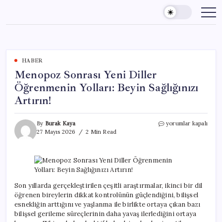
Skip
to
content
HABER
Menopoz Sonrası Yeni Diller
Öğrenmenin Yolları: Beyin Sağlığınızı
Artırın!
Menopoz
By
Burak Kaya
yorumlar kapalı
Sonrası
27 Mayıs 2026
2 Min Read
Yeni
Diller
Öğrenmenin
Yolları:
Beyin
Sağlığınızı
Son yıllarda gerçekleştirilen çeşitli araştırmalar, ikinci bir dil
Artırın!
öğrenen bireylerin dikkat kontrolünün güçlendiğini, bilişsel
için
esnekliğin arttığını ve yaşlanma ile birlikte ortaya çıkan bazı
bilişsel gerileme süreçlerinin daha yavaş ilerlediğini ortaya