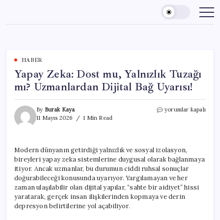
Skip
to
content
HABER
Yapay Zeka: Dost mu, Yalnızlık Tuzağı
mı? Uzmanlardan Dijital Bağ Uyarısı!
Yapay
By
Burak Kaya
yorumlar kapalı
Zeka:
11 Mayıs 2026
1 Min Read
Dost
mu,
Yalnızlık
Modern dünyanın getirdiği yalnızlık ve sosyal izolasyon,
Tuzağı
bireyleri yapay zeka sistemlerine duygusal olarak bağlanmaya
mı?
Uzmanlardan
itiyor. Ancak uzmanlar, bu durumun ciddi ruhsal sonuçlar
Dijital
doğurabileceği konusunda uyarıyor. Yargılamayan ve her
Bağ
zaman ulaşılabilir olan dijital yapılar, “sahte bir aidiyet” hissi
Uyarısı!
yaratarak, gerçek insan ilişkilerinden kopmaya ve derin
için
depresyon belirtilerine yol açabiliyor.