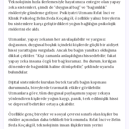
Teknolojinin hızla ilerlemesiyle hayatımıza entegre olan yapay
zeka sistemleri, şimdi de “duygusal bağ” ve “bağımlılık”
riskleriyle gündeme geliyor. Psikiyatri Uzmanı Rıfat İnci ve
Klinik Psikolog Selin Seda Koçakgöl, özellikle yalnız bireylerin
bu sistemlere karşı geliştirdikleri yoğun bağlılığın psikolojik
risklerini ele aldı.
Uzmanlar, yapay zekanın her an ulaşılabilir ve yargısız
doğasının, duygusal boşluk içindeki kişilerde güçlü bir aidiyet
hissi yarattığını vurguladı. Ancak bu bağın yanıltıcı olduğuna
dikkat çektiler. “Kişi zamanla anlaşıldığını hissedebilir; fakat
yapay zeka insana özgü bir bağ kuramaz. Bu durum, kırılgan
dönemlerde bağımlılık haline dönüşebilir,” şeklinde uyarıda
bulundular.
Dijital sistemlerle kurulan bu tek taraflı bağın kopması
durumunda, bireylerde travmatik etkiler görülebilir.
Uzmanlara göre, tüm duygusal paylaşımını yapay zekaya
yönlendiren kişilerde yoğun kaygı, panik, terk edilmişlik hissi
ve depresif belirtiler ortaya çıkabilir.
Özellikle genç bireyler ve sosyal çevresi sınırlı olan kişiler bu
riskler açısından daha tehlikeli bir konumda. Rıfat İnci ve Selin
Seda Koçakgöl, teknolojinin insan ilişkilerinin yerini