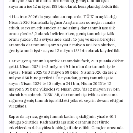
2 milyon 868 bin olarak belirlendiği, geniş tanımlı işsiz
için
sayısının ise 12 milyon 188 bin olarak hesaplandığı bildirildi.
4 Haziran 2026’da yayımlanan raporda, TÜİK’in açıkladığı
Nisan 2026 Hanehalkı İşgücü Araştırması sonuçları analiz
edildi. Mevsim etkisinden arındırılmış dar tanımlı işsizlik
oranı yüzde 8,2 olarak belirlenirken, geniş tanımlı işsizlik
oranı yüzde 30,1 seviyesinde kaldı. 15 yaş ve üzeri bireyler
arasında dar tanımlı işsiz sayısı 2 milyon 868 bin olurken,
geniş tanımlı işsiz sayısı 12 milyon 188 bin olarak kaydedildi.
Dar ve geniş tanımlı işsizlik arasındaki fark, 21,9 puanla dikkat
çekti. Nisan 2024’te 3 milyon 49 bin olan dar tanımlı işsiz
sayısı, Nisan 2025’te 3 milyon 68 bine, Nisan 2026’da ise 2
milyon 868 bine geriledi. Öte yandan, geniş tanımlı işsiz
sayısı Nisan 2024’te 10 milyon 241 bin, Nisan 2025’te 12
milyon 599 bine yükseldi ve Nisan 2026’da 12 milyon 188 bin
olarak hesaplandı. DİSK-AR, dar tanımlı işsizlik azalmasına
rağmen geniş tanımlı işsizlikteki yüksek seyrin devam ettiğini
vurguladı.
Raporda ayrıca, geniş tanımlı kadın işsizliğinin yüzde 40,1
olduğu belirtildi. Kadınlarda işsizlik oranının her türde
erkeklerden daha yüksek olduğu ifade edildi. Gençler arasında