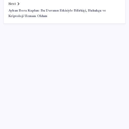
Next
Ayhan Bora Kaplan: Bu Davanın Etkisiyle Bilirkişi, Hukukçu ve
Kriptoloji Uzmanı Oldum
SON YAZILAR
2026 ALES/3 başvuruları ne zaman? ALES/3
başvuruları nasıl ve nereden yapılır?
Sanayi ve Teknoloji Bakanı Kacır, temmuz ayı ihracat
rakamlarını değerlendirdi
Saat verildi: Kılıçdaroğlu açıklama yapacak