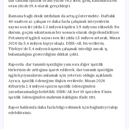
dar tanımlı işsizlik oranı yüzde 14,5 iken, genç kadınlarda bu
oran yüzde 19,4 olarak gerçekleşti.
Zamana bağlı eksik istihdam da artış göstermekte. Haftalık
40 saatten az çalışan ve daha fazla çalışmak isteyenlerin
sayısı son iki yılda 3,3 milyon kişiden 3,9 milyona yükseldi. Bu
durum, geçim sıkıntısının bir sonucu olarak değerlendiriliyor.
Potansiyel işgücü sayısı son iki yılda 1,5 milyon artarak, Nisan
2026’da 5,4 milyon kişiye ulaştı. DİSK-AR, bu verilerin,
Türkiye’de 5,4 milyon kişinin çalışmak istediği ancak iş
bulamadığını gösterdiğine dikkat çekti.
Raporda, dar tanımlı işsizliğin yanı sıra diğer işsizlik
türlerinin de arttığına işaret edilerek, dar tanımlı işsizliğin
işgücü piyasalarını anlamak için yetersiz olduğu açıklandı.
Ayrıca, işsizlik ödeneğine ilişkin verilerde, Nisan 2026
itibarıyla 2,4 milyon işsizin işsizlik ödeneğinden
yararlanamadığı belirtildi. DİSK-AR, her 10 işsizden 8’inin
işsizlik ödeneğinden mahrum kaldığını ifade etti.
Rapor hakkında daha fazla bilgi edinmek için bağlantıyı takip
edebilirsiniz.