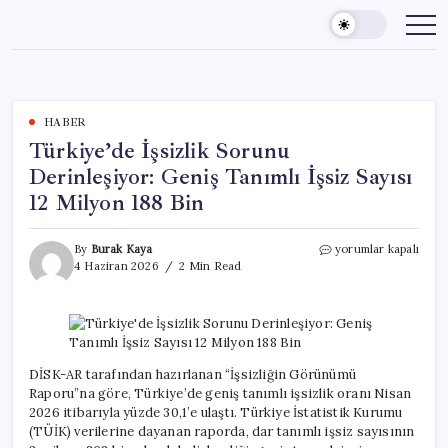
Skip
to
content
HABER
Türkiye’de İşsizlik Sorunu
Derinleşiyor: Geniş Tanımlı İşsiz Sayısı
12 Milyon 188 Bin
Türkiye’de
By
Burak Kaya
yorumlar kapalı
İşsizlik
4 Haziran 2026
2 Min Read
Sorunu
Derinleşiyor:
Geniş
Tanımlı
İşsiz
Sayısı
DİSK-AR tarafından hazırlanan “İşsizliğin Görünümü
12
Raporu”na göre, Türkiye’de geniş tanımlı işsizlik oranı Nisan
Milyon
2026 itibarıyla yüzde 30,1’e ulaştı. Türkiye İstatistik Kurumu
188
(TÜİK) verilerine dayanan raporda, dar tanımlı işsiz sayısının
Bin