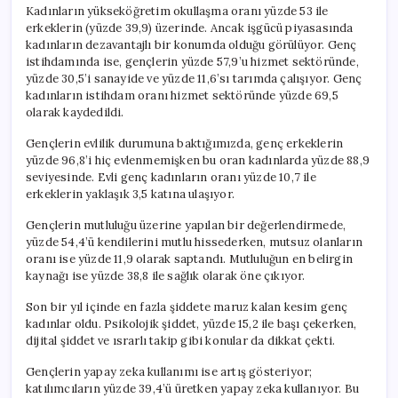
Kadınların yükseköğretim okullaşma oranı yüzde 53 ile
erkeklerin (yüzde 39,9) üzerinde. Ancak işgücü piyasasında
kadınların dezavantajlı bir konumda olduğu görülüyor. Genç
istihdamında ise, gençlerin yüzde 57,9’u hizmet sektöründe,
yüzde 30,5’i sanayide ve yüzde 11,6’sı tarımda çalışıyor. Genç
kadınların istihdam oranı hizmet sektöründe yüzde 69,5
olarak kaydedildi.
Gençlerin evlilik durumuna baktığımızda, genç erkeklerin
yüzde 96,8’i hiç evlenmemişken bu oran kadınlarda yüzde 88,9
seviyesinde. Evli genç kadınların oranı yüzde 10,7 ile
erkeklerin yaklaşık 3,5 katına ulaşıyor.
Gençlerin mutluluğu üzerine yapılan bir değerlendirmede,
yüzde 54,4’ü kendilerini mutlu hissederken, mutsuz olanların
oranı ise yüzde 11,9 olarak saptandı. Mutluluğun en belirgin
kaynağı ise yüzde 38,8 ile sağlık olarak öne çıkıyor.
Son bir yıl içinde en fazla şiddete maruz kalan kesim genç
kadınlar oldu. Psikolojik şiddet, yüzde 15,2 ile başı çekerken,
dijital şiddet ve ısrarlı takip gibi konular da dikkat çekti.
Gençlerin yapay zeka kullanımı ise artış gösteriyor;
katılımcıların yüzde 39,4’ü üretken yapay zeka kullanıyor. Bu