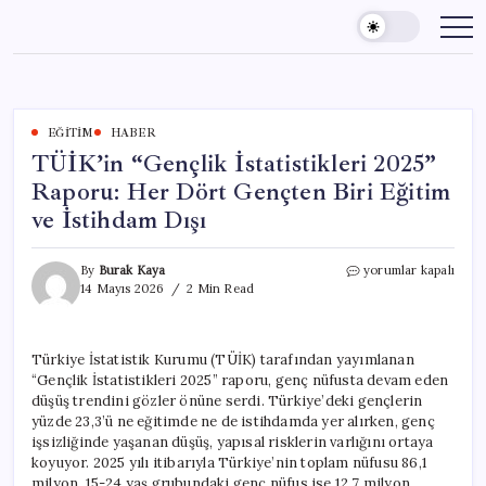
Skip
to
content
EĞITIM
HABER
TÜİK’in “Gençlik İstatistikleri 2025”
Raporu: Her Dört Gençten Biri Eğitim
ve İstihdam Dışı
TÜİK’in
By
Burak Kaya
yorumlar kapalı
“Gençlik
14 Mayıs 2026
2 Min Read
İstatistikleri
2025”
Raporu:
Türkiye İstatistik Kurumu (TÜİK) tarafından yayımlanan
Her
“Gençlik İstatistikleri 2025” raporu, genç nüfusta devam eden
Dört
Gençten
düşüş trendini gözler önüne serdi. Türkiye’deki gençlerin
Biri
yüzde 23,3’ü ne eğitimde ne de istihdamda yer alırken, genç
Eğitim
işsizliğinde yaşanan düşüş, yapısal risklerin varlığını ortaya
ve
koyuyor. 2025 yılı itibarıyla Türkiye’nin toplam nüfusu 86,1
İstihdam
milyon, 15-24 yaş grubundaki genç nüfus ise 12,7 milyon