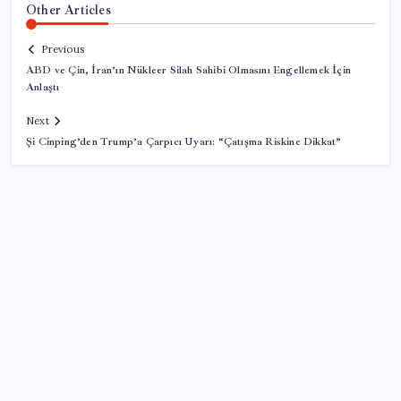
Other Articles
Previous
ABD ve Çin, İran’ın Nükleer Silah Sahibi Olmasını Engellemek İçin
Anlaştı
Next
Şi Cinping’den Trump’a Çarpıcı Uyarı: “Çatışma Riskine Dikkat”
SON YAZILAR
Faizsiz ev ve araba alımına kısıtlama