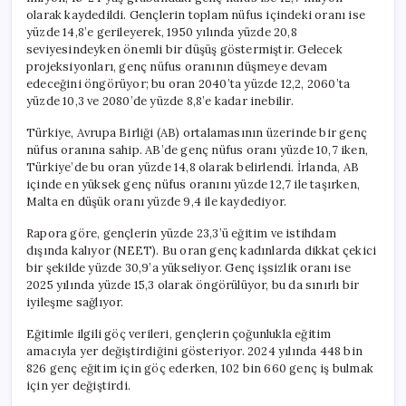
Dışı
olarak kaydedildi. Gençlerin toplam nüfus içindeki oranı ise
için
yüzde 14,8’e gerileyerek, 1950 yılında yüzde 20,8
seviyesindeyken önemli bir düşüş göstermiştir. Gelecek
projeksiyonları, genç nüfus oranının düşmeye devam
edeceğini öngörüyor; bu oran 2040’ta yüzde 12,2, 2060’ta
yüzde 10,3 ve 2080’de yüzde 8,8’e kadar inebilir.
Türkiye, Avrupa Birliği (AB) ortalamasının üzerinde bir genç
nüfus oranına sahip. AB’de genç nüfus oranı yüzde 10,7 iken,
Türkiye’de bu oran yüzde 14,8 olarak belirlendi. İrlanda, AB
içinde en yüksek genç nüfus oranını yüzde 12,7 ile taşırken,
Malta en düşük oranı yüzde 9,4 ile kaydediyor.
Rapora göre, gençlerin yüzde 23,3’ü eğitim ve istihdam
dışında kalıyor (NEET). Bu oran genç kadınlarda dikkat çekici
bir şekilde yüzde 30,9’a yükseliyor. Genç işsizlik oranı ise
2025 yılında yüzde 15,3 olarak öngörülüyor, bu da sınırlı bir
iyileşme sağlıyor.
Eğitimle ilgili göç verileri, gençlerin çoğunlukla eğitim
amacıyla yer değiştirdiğini gösteriyor. 2024 yılında 448 bin
826 genç eğitim için göç ederken, 102 bin 660 genç iş bulmak
için yer değiştirdi.