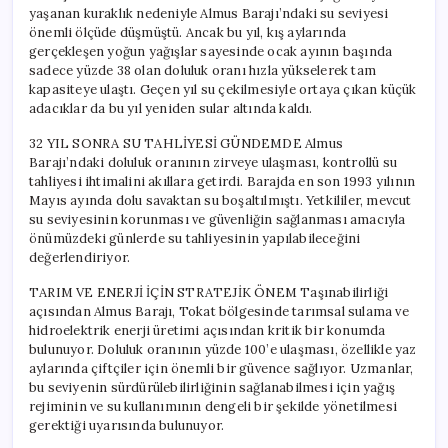
Tahliyesi
yaşanan kuraklık nedeniyle Almus Barajı’ndaki su seviyesi
Planları
önemli ölçüde düşmüştü. Ancak bu yıl, kış aylarında
Yapılıyor
gerçekleşen yoğun yağışlar sayesinde ocak ayının başında
için
sadece yüzde 38 olan doluluk oranı hızla yükselerek tam
kapasiteye ulaştı. Geçen yıl su çekilmesiyle ortaya çıkan küçük
adacıklar da bu yıl yeniden sular altında kaldı.
32 YIL SONRA SU TAHLİYESİ GÜNDEMDE Almus
Barajı’ndaki doluluk oranının zirveye ulaşması, kontrollü su
tahliyesi ihtimalini akıllara getirdi. Barajda en son 1993 yılının
Mayıs ayında dolu savaktan su boşaltılmıştı. Yetkililer, mevcut
su seviyesinin korunması ve güvenliğin sağlanması amacıyla
önümüzdeki günlerde su tahliyesinin yapılabileceğini
değerlendiriyor.
TARIM VE ENERJİ İÇİN STRATEJİK ÖNEM Taşınabilirliği
açısından Almus Barajı, Tokat bölgesinde tarımsal sulama ve
hidroelektrik enerji üretimi açısından kritik bir konumda
bulunuyor. Doluluk oranının yüzde 100’e ulaşması, özellikle yaz
aylarında çiftçiler için önemli bir güvence sağlıyor. Uzmanlar,
bu seviyenin sürdürülebilirliğinin sağlanabilmesi için yağış
rejiminin ve su kullanımının dengeli bir şekilde yönetilmesi
gerektiği uyarısında bulunuyor.