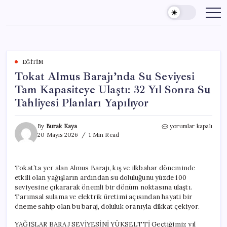
Skip
to
content
EĞITIM
Tokat Almus Barajı’nda Su Seviyesi
Tam Kapasiteye Ulaştı: 32 Yıl Sonra Su
Tahliyesi Planları Yapılıyor
Tokat
By
Burak Kaya
yorumlar kapalı
Almus
20 Mayıs 2026
1 Min Read
Barajı’nda
Su
Seviyesi
Tokat’ta yer alan Almus Barajı, kış ve ilkbahar döneminde
Tam
etkili olan yağışların ardından su doluluğunu yüzde 100
Kapasiteye
Ulaştı:
seviyesine çıkararak önemli bir dönüm noktasına ulaştı.
32
Tarımsal sulama ve elektrik üretimi açısından hayati bir
Yıl
öneme sahip olan bu baraj, doluluk oranıyla dikkat çekiyor.
Sonra
Su
YAĞIŞLAR BARAJ SEVİYESİNİ YÜKSELTTİ Geçtiğimiz yıl