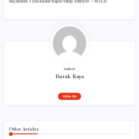
suçundan 3 yıla kadar hapsi talep ediliyor. – BOLU
Author
Burak Kaya
Follow Me
Other Articles