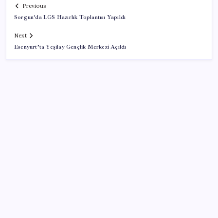
Previous
Sorgun’da LGS Hazırlık Toplantısı Yapıldı
Next
Esenyurt’ta Yeşilay Gençlik Merkezi Açıldı
SON YAZILAR
Faizsiz ev ve araba alımına kısıtlama
Küresel gıda fiyatları son 3 yılın zirvesine tırmandı
TL mevduat faizi Mart’tan bu yana en düşük seviyede