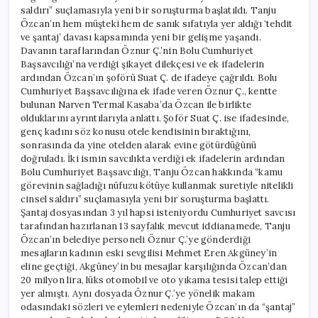
saldırı” suçlamasıyla yeni bir soruşturma başlatıldı. Tanju
Özcan’ın hem müşteki hem de sanık sıfatıyla yer aldığı ‘tehdit
ve şantaj’ davası kapsamında yeni bir gelişme yaşandı.
Davanın taraflarından Öznur Ç.’nin Bolu Cumhuriyet
Başsavcılığı’na verdiği şikayet dilekçesi ve ek ifadelerin
ardından Özcan’ın şoförü Suat Ç. de ifadeye çağrıldı. Bolu
Cumhuriyet Başsavcılığına ek ifade veren Öznur Ç., kentte
bulunan Narven Termal Kasaba’da Özcan ile birlikte
olduklarını ayrıntılarıyla anlattı. Şoför Suat Ç. ise ifadesinde,
genç kadını söz konusu otele kendisinin bıraktığını,
sonrasında da yine otelden alarak evine götürdüğünü
doğruladı. İki ismin savcılıkta verdiği ek ifadelerin ardından
Bolu Cumhuriyet Başsavcılığı, Tanju Özcan hakkında “kamu
görevinin sağladığı nüfuzu kötüye kullanmak suretiyle nitelikli
cinsel saldırı” suçlamasıyla yeni bir soruşturma başlattı.
Şantaj dosyasından 3 yıl hapsi isteniyordu Cumhuriyet savcısı
tarafından hazırlanan 13 sayfalık mevcut iddianamede, Tanju
Özcan’ın belediye personeli Öznur Ç.’ye gönderdiği
mesajların kadının eski sevgilisi Mehmet Eren Akgüney’in
eline geçtiği, Akgüney’in bu mesajlar karşılığında Özcan’dan
20 milyon lira, lüks otomobil ve oto yıkama tesisi talep ettiği
yer almıştı. Aynı dosyada Öznur Ç.’ye yönelik makam
odasındaki sözleri ve eylemleri nedeniyle Özcan’ın da “şantaj”