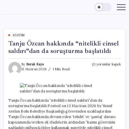
Skip
to
content
EĞITIM
Tanju Özcan hakkında “nitelikli cinsel
saldırı”dan da soruşturma başlatıldı
Tanju
By
Burak Kaya
yorumlar kapalı
Özcan
13 Haziran 2026
1 Min Read
hakkında
“nitelikli
cinsel
saldırı”dan
da
soruşturma
Tanju Özcan hakkında “nitelikli cinsel saldırı”dan da
başlatıldı
soruşturma başlatıldı Posted on 13 Haziran 2026 by Yusuf
için
Arslan Bolu Belediye Başkanlığı görevinden uzaklaştırılan
Tanju Özcan hakkında devam eden ‘tehdit’ ve ‘şantaj’ davası
kapsamında verilen ek ifadelerin ardından “kamu görevinin
sağladığı nüfuzu kötüye kullanmak suretiyle nitelikli cinsel