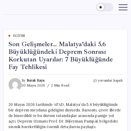
Skip
to
content
EĞITIM
Son Gelişmeler… Malatya’daki 5.6
Büyüklüğündeki Deprem Sonrası
Korkutan Uyarılar: 7 Büyüklüğünde
Fay Tehlikesi
Son
By
Burak Kaya
yorumlar kapalı
Gelişmeler…
20 Mayıs 2026
2 Min Read
Malatya’daki
5.6
Büyüklüğündeki
20 Mayıs 2026 tarihinde AFAD, Malatya’da 5.6 büyüklüğünde
Deprem
bir deprem meydana geldiğini duyurdu. Sarsıntı, çevre illerde
Sonrası
Korkutan
de hissedildi ve bu durum vatandaşlar arasında paniğe yol
Uyarılar:
açtı. Deprem Uzmanı Prof. Dr. Süleyman Pampal, bölgedeki
7
sismik hareketliliğin önemli detaylarını paylaştı.
Büyüklüğünde