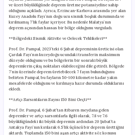
ve üzeri büyüklüğünde deprem üretme potansiyeline sahip
olduğunu açıkladı. Ayrıca, Erzincan-Karlıova arasında yer alan
Kuzey Anadolu Fayı’nın doğu ucu sismik boşluk durumunda ve
kırılmamış 7’lik faylar içeriyor. Bu nedenle Malatya’nın
deprem açısından hassas bir bölge olduğunu vurguladı.
**Bölgedeki Sismik Aktivite ve Gelecek Tehlikeleri**
Prof. Dr. Pampal, 2023’teki 6 Şubat depreminin üreticisi olan
Çardak Fayı’nın kuzeydoğu ucundaki transferin maksimum
düzeyde olduğunu ve bu bölgelerin bir sonraki büyük
depremlerin çıkış noktaları olabileceğini dile getirdi. Bölgede
7’nin üzerinde deprem üretebilecek 7 fayın bulunduğunu
belirten Pampal, bu fayların 50-100 kilometre kadar yakın
mesafelerde olduğunu ve kırılmaya hazır durumda olduklarını
ekledi.
**Artçı Sarsıntıların Sayısı 150 Bini Geçti**
Prof. Dr. Pampal, 6 Şubat’tan itibaren meydana gelen
depremler ve artçı sarsıntılarla ilgili olarak, 7.8 ve 7.6
büyüklüğündeki iki büyük depremin ardından 20 Şubat’ta
Antakya Fayı’nın kırılarak 6.5’lik üçüncü bir deprem ürettiğini
aktardı. Toplamda 150 bini aşan artçı aktivite söz konusu