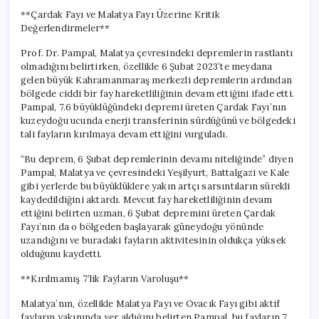
Fay
**Çardak Fayı ve Malatya Fayı Üzerine Kritik
Tehlikesi
Değerlendirmeler**
için
Prof. Dr. Pampal, Malatya çevresindeki depremlerin rastlantı
olmadığını belirtirken, özellikle 6 Şubat 2023’te meydana
gelen büyük Kahramanmaraş merkezli depremlerin ardından
bölgede ciddi bir fay hareketliliğinin devam ettiğini ifade etti.
Pampal, 7.6 büyüklüğündeki depremi üreten Çardak Fayı’nın
kuzeydoğu ucunda enerji transferinin sürdüğünü ve bölgedeki
tali fayların kırılmaya devam ettiğini vurguladı.
“Bu deprem, 6 Şubat depremlerinin devamı niteliğinde” diyen
Pampal, Malatya ve çevresindeki Yeşilyurt, Battalgazi ve Kale
gibi yerlerde bu büyüklüklere yakın artçı sarsıntıların sürekli
kaydedildiğini aktardı. Mevcut fay hareketliliğinin devam
ettiğini belirten uzman, 6 Şubat depremini üreten Çardak
Fayı’nın da o bölgeden başlayarak güneydoğu yönünde
uzandığını ve buradaki fayların aktivitesinin oldukça yüksek
olduğunu kaydetti.
**Kırılmamış 7’lik Fayların Varoluşu**
Malatya’nın, özellikle Malatya Fayı ve Ovacık Fayı gibi aktif
fayların yakınında yer aldığını belirten Pampal, bu fayların 7