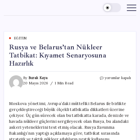
Skip
to
content
EĞITIM
Rusya ve Belarus’tan Nükleer
Tatbikat: Kıyamet Senaryosuna
Hazırlık
Rusya
By
Burak Kaya
yorumlar kapalı
ve
20 Mayıs 2026
1 Min Read
Belarus’tan
Nükleer
Tatbikat:
Moskova yönetimi, Avrupa’daki müttefiki Belarus ile birlikte
Kıyamet
gerçekleştireceği büyük ölçekli tatbikatla dikkatleri üzerine
Senaryosuna
Hazırlık
çekiyor. Üç gün sürecek olan bu tatbikatta karada, denizde ve
için
havada nükleer güçlerini sergileyecek olan Rusya, bu alandaki
askeri yeteneklerini test etmiş olacak. Rusya Savunma
Bakanlığı’nın yaptığı açıklamaya göre, tatbikat sırasında
stratejik ve taktik nükleer silahların pratik kullanımı