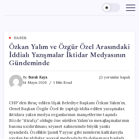
Skip
to
content
HABER
Özkan Yalım ve Özgür Özel Arasındaki
İddialı Yazışmalar İktidar Medyasının
Gündeminde
Özkan
By
Burak Kaya
yorumlar kapalı
Yalım
14 Mayıs 2026
1 Min Read
ve
Özgür
Özel
CHP’den ihraç edilen Uşak Belediye Başkanı Özkan Yalım’ın,
Arasındaki
Genel Başkan Özgür Özel ile yaptığı iddia edilen yazışmalar,
İddialı
Yazışmalar
iktidara yakın medya organlarının manşetlerine taşındı.
İktidar
Sözde “itirafçı” olduğu öne sürülen Yalım’ın mesajlaşmalarının
Medyasının
basına sızdırılması, siyaset sahnesinde büyük yankı
Gündeminde
uyandırdı. Özellikle Şamil Tayyar gibi isimlerin katkılarıyla
için
yayılan bu iddialar, sosyal medyada hızla dolaşmaya başladı.