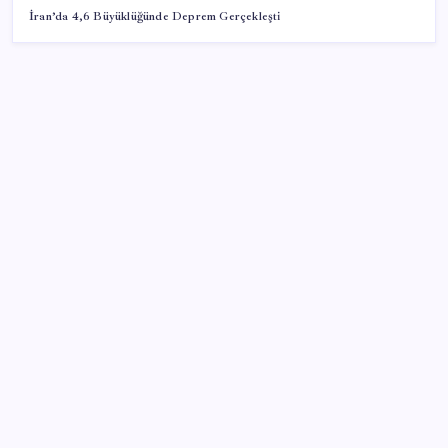
İran’da 4,6 Büyüklüğünde Deprem Gerçekleşti
SON YAZILAR
Sanayi ve Teknoloji Bakanı Kacır, temmuz ayı ihracat
rakamlarını değerlendirdi
Saat verildi: Kılıçdaroğlu açıklama yapacak
Erdoğan’a suikast girişiminde yer alan ismin
yakalanışı: Yüz tanıma sistemiyle tespit edilmiş
Yaz mevsimi böbrek taşı riskini artırıyor!
Korunmanın dört yolu var