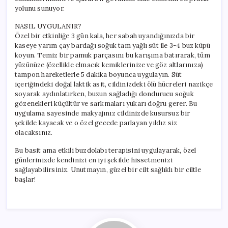
Porselen
yolunu sunuyor.
Gibi
Bir
NASIL UYGULANIR?
Cilt!
Özel bir etkinliğe 3 gün kala, her sabah uyandığınızda bir
için
kaseye yarım çay bardağı soğuk tam yağlı süt ile 3-4 buz küpü
koyun. Temiz bir pamuk parçasını bu karışıma batırarak, tüm
yüzünüze (özellikle elmacık kemiklerinize ve göz altlarınıza)
tampon hareketlerle 5 dakika boyunca uygulayın. Süt
içeriğindeki doğal laktik asit, cildinizdeki ölü hücreleri nazikçe
soyarak aydınlatırken, buzun sağladığı dondurucu soğuk
gözenekleri küçültür ve sarkmaları yukarı doğru gerer. Bu
uygulama sayesinde makyajınız cildinizde kusursuz bir
şekilde kayacak ve o özel gecede parlayan yıldız siz
olacaksınız.
Bu basit ama etkili buzdolabı terapisini uygulayarak, özel
günlerinizde kendinizi en iyi şekilde hissetmenizi
sağlayabilirsiniz. Unutmayın, güzel bir cilt sağlıklı bir ciltle
başlar!