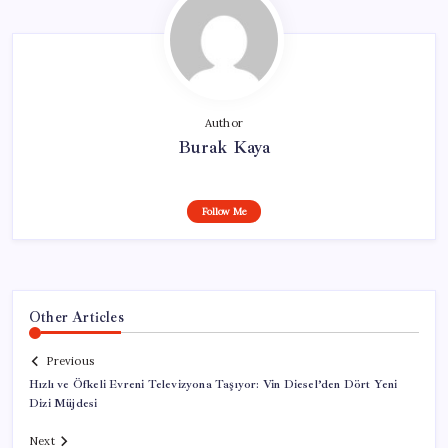
Author
Burak Kaya
Follow Me
Other Articles
Previous
Hızlı ve Öfkeli Evreni Televizyona Taşıyor: Vin Diesel’den Dört Yeni
Dizi Müjdesi
Next