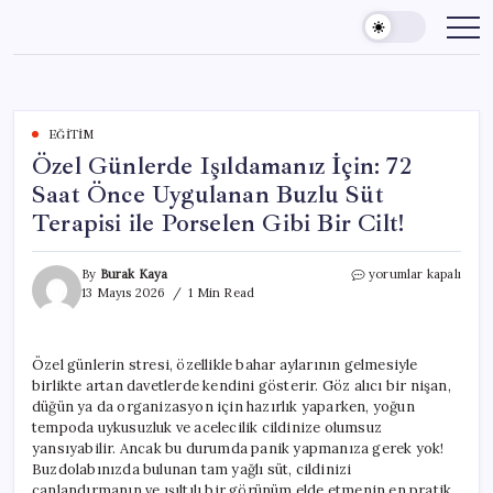
Skip
to
content
EĞITIM
Özel Günlerde Işıldamanız İçin: 72
Saat Önce Uygulanan Buzlu Süt
Terapisi ile Porselen Gibi Bir Cilt!
Özel
By
Burak Kaya
yorumlar kapalı
Günlerde
13 Mayıs 2026
1 Min Read
Işıldamanız
İçin:
72
Özel günlerin stresi, özellikle bahar aylarının gelmesiyle
Saat
birlikte artan davetlerde kendini gösterir. Göz alıcı bir nişan,
Önce
Uygulanan
düğün ya da organizasyon için hazırlık yaparken, yoğun
Buzlu
tempoda uykusuzluk ve acelecilik cildinize olumsuz
Süt
yansıyabilir. Ancak bu durumda panik yapmanıza gerek yok!
Terapisi
Buzdolabınızda bulunan tam yağlı süt, cildinizi
ile
canlandırmanın ve ışıltılı bir görünüm elde etmenin en pratik