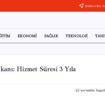
Subscribe t
ĞİTİM
EKONOMİ
SAĞLIK
TEKNOLOJİ
TANI
kanı: Hizmet Süresi 3 Yıla
Öğretmenlere
yorumlar kapal
Yeşil
Pasaport
İmkanı: