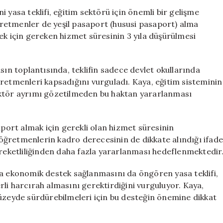
Hizmet
 yasa teklifi, eğitim sektörü için önemli bir gelişme
Süresi
öğretmenler de yeşil pasaport (hususi pasaport) alma
3
ek için gereken hizmet süresinin 3 yıla düşürülmesi
Yıla
İndiriliyor
için
sın toplantısında, teklifin sadece devlet okullarında
retmenleri kapsadığını vurguladı. Kaya, eğitim sisteminin
ektör ayrımı gözetilmeden bu haktan yararlanması
aport almak için gerekli olan hizmet süresinin
e öğretmenlerin kadro derecesinin de dikkate alındığı ifad
areketliliğinden daha fazla yararlanması hedeflenmektedir
da ekonomik destek sağlanmasını da öngören yasa teklifi,
li harcırah almasını gerektirdiğini vurguluyor. Kaya,
düzeyde sürdürebilmeleri için bu desteğin önemine dikkat