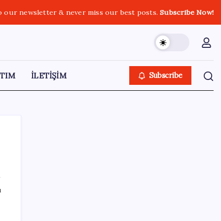
o our newsletter & never miss our best posts.
Subscribe Now!
TIM
İLETİŞİM
Subscribe
SON YAZILAR
ı
Faizsiz ev ve araba alımına kısıtlama