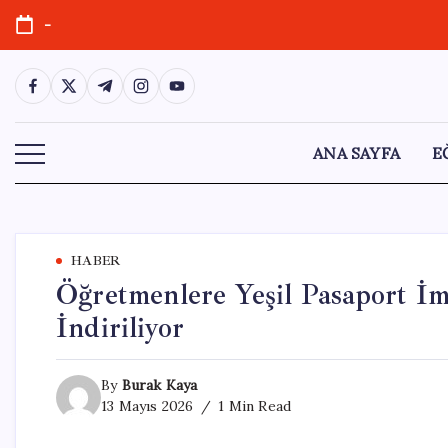
Skip
-
to
content
https://www.facebook.com/
https://twitter.com/
https://t.me/
https://www.instagram.com/
https://youtube.com/
ANA SAYFA
E
HABER
Öğretmenlere Yeşil Pasaport İm
İndiriliyor
By
Burak Kaya
13 Mayıs 2026
1 Min Read