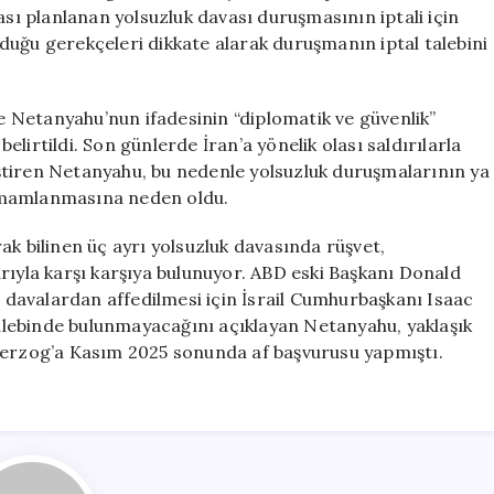
için
ı planlanan yolsuzluk davası duruşmasının iptali için
u gerekçeleri dikkate alarak duruşmanın iptal talebini
 Netanyahu’nun ifadesinin “diplomatik ve güvenlik”
lirtildi. Son günlerde İran’a yönelik olası saldırılarla
leştiren Netanyahu, bu nedenle yolsuzluk duruşmalarının ya
amamlanmasına neden oldu.
ak bilinen üç ayrı yolsuzluk davasında rüşvet,
rıyla karşı karşıya bulunuyor. ABD eski Başkanı Donald
davalardan affedilmesi için İsrail Cumhurbaşkanı Isaac
lebinde bulunmayacağını açıklayan Netanyahu, yaklaşık
ak Herzog’a Kasım 2025 sonunda af başvurusu yapmıştı.