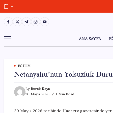
Skip
-
to
content
https://www.facebook.com/
https://twitter.com/
https://t.me/
https://www.instagram.com/
https://youtube.com/
ANA SAYFA
E
EĞITIM
Netanyahu’nun Yolsuzluk Duruş
By
Burak Kaya
20 Mayıs 2026
1 Min Read
20 Mayıs 2026 tarihinde Haaretz gazetesinde yer 