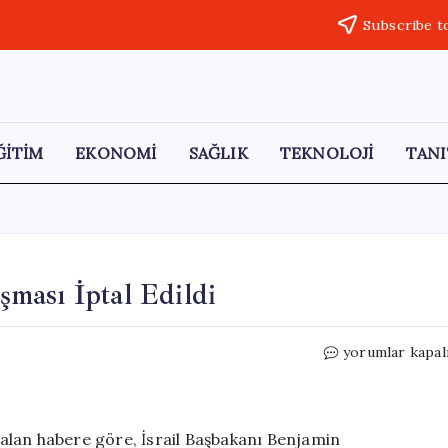
Subscribe t
ĞİTİM
EKONOMİ
SAĞLIK
TEKNOLOJİ
TANI
ması İptal Edildi
Netanyahu’nun
yorumlar kapal
Yolsuzluk
Duruşması
İptal
Edildi
alan habere göre, İsrail Başbakanı Benjamin