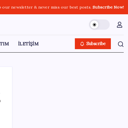
o our newsletter & never miss our best posts.
Subscribe Now!
TIM
İLETİŞİM
Subscribe
ı
SON YAZILAR
Sanayi ve Teknoloji Bakanı Kacır, temmuz
ayı ihracat rakamlarını değerlendirdi