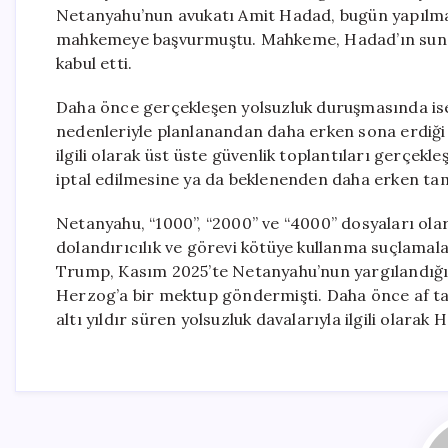
Netanyahu’nun avukatı Amit Hadad, bugün yapılmas
mahkemeye başvurmuştu. Mahkeme, Hadad’ın sunduğ
kabul etti.
Daha önce gerçekleşen yolsuzluk duruşmasında ise
nedenleriyle planlanandan daha erken sona erdiği be
ilgili olarak üst üste güvenlik toplantıları gerçek
iptal edilmesine ya da beklenenden daha erken t
Netanyahu, “1000”, “2000” ve “4000” dosyaları olar
dolandırıcılık ve görevi kötüye kullanma suçlamala
Trump, Kasım 2025’te Netanyahu’nun yargılandığı 
Herzog’a bir mektup göndermişti. Daha önce af ta
altı yıldır süren yolsuzluk davalarıyla ilgili olar