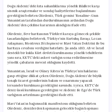
Doğu Akdeniz’deki kıta sahanlıklarına yönelik ihlallere karşı
sismik araştırmalar ve sondaj faaliyetlerine başlanılması
gerektiğini belirten Gürdeniz, Türk gemisi ‘Rosaline-A’nın
Yunanistan tarafından durdurulmasının ardından Doğu
Akdeniz’den çekilme kararının alındığını ifade etti.
Gürdeniz, Sevr haritasının Türkleri karaya gömecek şekilde
tasarlandığını belirterek, Türkiye’nin Kurtuluş Savaşı, Lozan
Anlaşması, Montreux Sözleşmesi ve Mavi Vatan Doktrini ile bu
haritaya cevabını verdiğini hatırlattı. Şu anda ABD, AB ve İsrail
destekli bir kukla Kürt devleti kurulmasına yönelik tehditlerin
yanı sıra, KKTC’deki askeri varlığın sona erdirilmesine
yönelik çabaların mevcut olduğunu kaydetti.
Yunanistan, İsrail ve Güney Kıbrıs’ın Türkiye’nin haklarını
gasp ettiğine dikkat çeken Gürdeniz, Doğu Akdeniz’de büyük
tonajlı ticaret gemilerinin bakım ve onarımını yapacak
tersaneler kurulması gerektiğini savundu. Ayrıca, KKTC’de
deniz üssü kurulması gerektiğini ve Akdeniz ile Ege’de Türk
varlığının artırılması gerektiğini ifade etti.
Mavi Vatan’ın bağımsızlık manifestosu olduğunu belirten
Gürdeniz, denizlerden kopmanın gelecekle bağın kopması