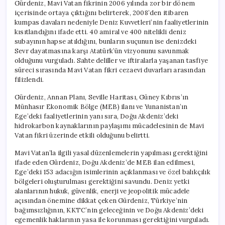
Gürdeniz, Mavi Vatan fikrinin 2006 yılında zor bir dönem
içerisinde ortaya çıktığını belirterek, 2008’den itibaren
kumpas davaları nedeniyle Deniz Kuvvetleri’nin faaliyetlerinin
kısıtlandığını ifade etti. 40 amiral ve 400 nitelikli deniz
subayının hapse atıldığını, bunların suçunun ise denizdeki
Sevr dayatmasına karşı Atatürk’ün vizyonunu savunmak
olduğunu vurguladı. Sahte deliller ve iftiralarla yaşanan tasfiye
süreci sırasında Mavi Vatan fikri cezaevi duvarları arasından
filizlendi.
Gürdeniz, Annan Planı, Seville Haritası, Güney Kıbrıs’ın
Münhasır Ekonomik Bölge (MEB) ilanı ve Yunanistan’ın
Ege’deki faaliyetlerinin yanı sıra, Doğu Akdeniz’deki
hidrokarbon kaynaklarının paylaşımı mücadelesinin de Mavi
Vatan fikri üzerinde etkili olduğunu belirtti.
Mavi Vatan’la ilgili yasal düzenlemelerin yapılması gerektiğini
ifade eden Gürdeniz, Doğu Akdeniz’de MEB ilan edilmesi,
Ege’deki 153 adacığın isimlerinin açıklanması ve özel balıkçılık
bölgeleri oluşturulması gerektiğini savundu. Deniz yetki
alanlarının hukuk, güvenlik, enerji ve jeopolitik mücadele
açısından önemine dikkat çeken Gürdeniz, Türkiye’nin
bağımsızlığının, KKTC’nin geleceğinin ve Doğu Akdeniz’deki
egemenlik haklarının yasa ile korunması gerektiğini vurguladı.