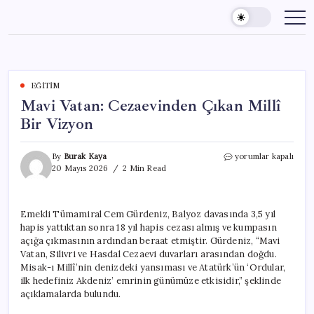
Skip
to
content
EĞITIM
Mavi Vatan: Cezaevinden Çıkan Millî
Bir Vizyon
Mavi
By
Burak Kaya
yorumlar kapalı
Vatan:
20 Mayıs 2026
2 Min Read
Cezaevinden
Çıkan
Millî
Emekli Tümamiral Cem Gürdeniz, Balyoz davasında 3,5 yıl
Bir
hapis yattıktan sonra 18 yıl hapis cezası almış ve kumpasın
Vizyon
için
açığa çıkmasının ardından beraat etmiştir. Gürdeniz, “Mavi
Vatan, Silivri ve Hasdal Cezaevi duvarları arasından doğdu.
Misak-ı Millî’nin denizdeki yansıması ve Atatürk’ün ‘Ordular,
ilk hedefiniz Akdeniz’ emrinin günümüze etkisidir,” şeklinde
açıklamalarda bulundu.