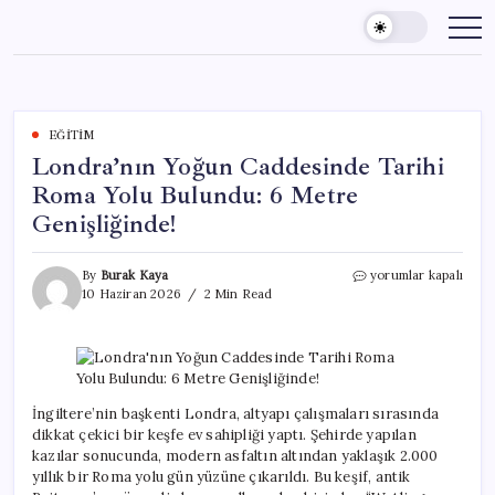
Skip
to
content
EĞITIM
Londra’nın Yoğun Caddesinde Tarihi
Roma Yolu Bulundu: 6 Metre
Genişliğinde!
Londra’nın
By
Burak Kaya
yorumlar kapalı
Yoğun
10 Haziran 2026
2 Min Read
Caddesinde
Tarihi
Roma
Yolu
Bulundu:
6
İngiltere’nin başkenti Londra, altyapı çalışmaları sırasında
Metre
dikkat çekici bir keşfe ev sahipliği yaptı. Şehirde yapılan
Genişliğinde!
kazılar sonucunda, modern asfaltın altından yaklaşık 2.000
için
yıllık bir Roma yolu gün yüzüne çıkarıldı. Bu keşif, antik