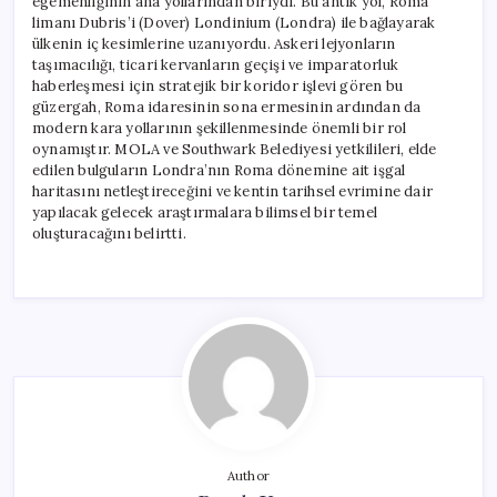
egemenliğinin ana yollarından biriydi. Bu antik yol, Roma
limanı Dubris’i (Dover) Londinium (Londra) ile bağlayarak
ülkenin iç kesimlerine uzanıyordu. Askeri lejyonların
taşımacılığı, ticari kervanların geçişi ve imparatorluk
haberleşmesi için stratejik bir koridor işlevi gören bu
güzergah, Roma idaresinin sona ermesinin ardından da
modern kara yollarının şekillenmesinde önemli bir rol
oynamıştır. MOLA ve Southwark Belediyesi yetkilileri, elde
edilen bulguların Londra’nın Roma dönemine ait işgal
haritasını netleştireceğini ve kentin tarihsel evrimine dair
yapılacak gelecek araştırmalara bilimsel bir temel
oluşturacağını belirtti.
Author