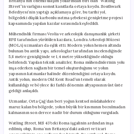
Britanya’nın önemli ulaşım yollarından biri olan “Watling
Street”in varlığını somut kanıtlarla ortaya koydu. Southwark
Belediyesi’nin yaptığı açıklamaya göre, bu tarihi yol,
bölgedeki düşük karbonlu ısıtma şebekesi genişletme projesi
kapsamında yapılan kazılar sırasında keşfedildi.
Mühendislik firması Veolia ve arkeolojik danışmanlık şirketi
RPS tarafından yürütülen kazılara, Londra Arkeoloji Müzesi
(MOLA) uzmanları da eşlik etti. Modern yolun hemen altında
bulunan bu antik yapı, arkeologlar tarafından incelendiğinde
5,8 metre genişliğinde ve 1,4 metre yüksekliğinde olduğu
belirlendi. Yapılan teknik analizler, Roma mühendislerinin yolu
inşa ederken sağlam bir temel oluşturduğunu ve yolun
yapısının katmanlar halinde düzenlendiğini ortaya koydu.
Antik yolun, modern Old Kent Road’un temeli olarak
kullanıldığı ve böylece iki farklı dönemin altyapısının üst üste
geldiği anlaşıldı.
Uzmanlar, Orta Çağ’dan beri yoğun kentsel müdahalelere
maruz kalan bu bölgede, yolun büyük bir kısmının bozulmadan
kalmasının son derece nadir bir durum olduğunu vurguladı.
Watling Street, MS 43’teki Roma işgalinin ardından inşa
edilmiş olup, Roma’nın Britanya’daki askeri ve ticari