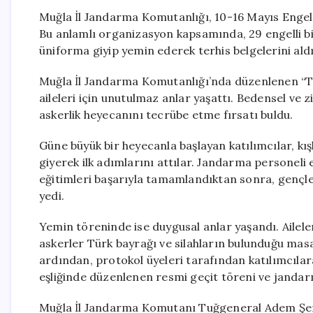
Muğla İl Jandarma Komutanlığı, 10-16 Mayıs Engellile
Bu anlamlı organizasyon kapsamında, 29 engelli bire
üniforma giyip yemin ederek terhis belgelerini aldı
Muğla İl Jandarma Komutanlığı’nda düzenlenen “Tems
aileleri için unutulmaz anlar yaşattı. Bedensel ve zih
askerlik heyecanını tecrübe etme fırsatı buldu.
Güne büyük bir heyecanla başlayan katılımcılar, kış
giyerek ilk adımlarını attılar. Jandarma personeli 
eğitimleri başarıyla tamamlandıktan sonra, gençl
yedi.
Yemin töreninde ise duygusal anlar yaşandı. Aileler
askerler Türk bayrağı ve silahların bulunduğu masa
ardından, protokol üyeleri tarafından katılımcılara 
eşliğinde düzenlenen resmi geçit töreni ve jandarm
Muğla İl Jandarma Komutanı Tuğgeneral Adem Şen