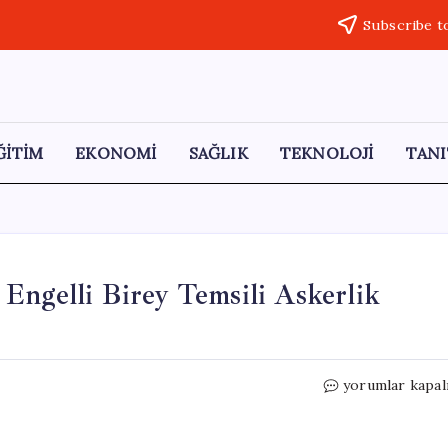
Subscribe t
ĞİTİM
EKONOMİ
SAĞLIK
TEKNOLOJİ
TANI
Engelli Birey Temsili Askerlik
Jandarmada
yorumlar kapal
Duygusal
Anlar:
29