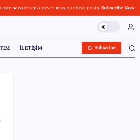
o our newsletter & never miss our best posts.
Subscribe Now!
TIM
İLETİŞİM
Subscribe
SON YAZILAR
ı
2026 ALES/3 başvuruları ne zaman?
ALES/3 başvuruları nasıl ve nereden