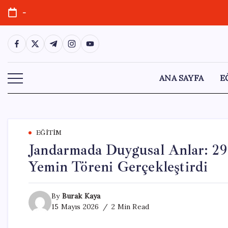
Skip
-
to
content
https://www.facebook.com/
https://twitter.com/
https://t.me/
https://www.instagram.com/
https://youtube.com/
ANA SAYFA
E
EĞITIM
Jandarmada Duygusal Anlar: 29 
Yemin Töreni Gerçekleştirdi
By
Burak Kaya
15 Mayıs 2026
2 Min Read