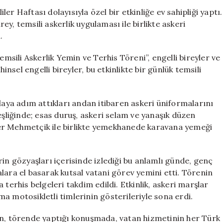
Engelli
r Haftası dolayısıyla özel bir etkinliğe ev sahipliği yaptı
Birey
y, temsili askerlik uygulaması ile birlikte askeri
Temsili
.
Askerlik
Yemin
ili Askerlik Yemin ve Terhis Töreni”, engelli bireyler ve
Töreni
insel engelli bireyler, bu etkinlikte bir günlük temsili
Gerçekleştirdi
için
laya adım attıkları andan itibaren askeri üniformalarını
eşliğinde; esas duruş, askeri selam ve yanaşık düzen
er Mehmetçik ile birlikte yemekhanede karavana yemeği
in gözyaşları içerisinde izlediği bu anlamlı günde, genç
lara el basarak kutsal vatani görev yemini etti. Törenin
terhis belgeleri takdim edildi. Etkinlik, askeri marşlar
a motosikletli timlerinin gösterileriyle sona erdi.
, törende yaptığı konuşmada, vatan hizmetinin her Türk