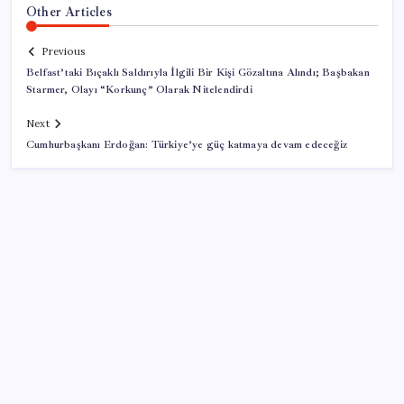
Other Articles
Previous
Belfast’taki Bıçaklı Saldırıyla İlgili Bir Kişi Gözaltına Alındı; Başbakan
Starmer, Olayı “Korkunç” Olarak Nitelendirdi
Next
Cumhurbaşkanı Erdoğan: Türkiye’ye güç katmaya devam edeceğiz
SON YAZILAR
Faizsiz ev ve araba alımına kısıtlama