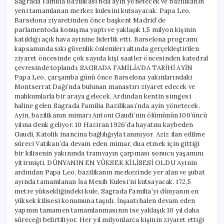
Sagrada Familia Bazilikası’nda ayin yönetecek ve bazilikanın
kutsanacak
yeni tamamlanan merkez kulesini kutsayacak. Papa Leo,
için
Barselona ziyaretinden önce başkent Madrid’de
parlamentoda konuşma yaptı ve yaklaşık 1,5 milyon kişinin
katıldığı açık hava ayinine liderlik etti. Barselona programı
kapsamında sıkı güvenlik önlemleri altında gerçekleştirilen
ziyaret öncesinde çok sayıda kişi saatler öncesinden katedral
çevresinde toplandı. SAGRADA FAMİLİA’DA TARİHİ AYİN
Papa Leo, çarşamba günü önce Barselona yakınlarındaki
Montserrat Dağı’nda bulunan manastırı ziyaret edecek ve
mahkumlarla bir araya gelecek. Ardından kentin simgesi
haline gelen Sagrada Familia Bazilikası’nda ayin yönetecek.
Ayin, bazilikanın mimarı Antoni Gaudi’nin ölümünün 100’üncü
yılına denk geliyor. 10 Haziran 1926’da hayatını kaybeden
Gaudi, Katolik inancına bağlılığıyla tanınıyor. Aziz ilan edilme
süreci Vatikan’da devam eden mimar, dua etmek için gittiği
bir kilisenin yakınında tramvayın çarpması sonucu yaşamını
yitirmişti. DÜNYANIN EN YÜKSEK KİLİSESİ OLDU Ayinin
ardından Papa Leo, bazilikanın merkezinde yer alan ve şubat
ayında tamamlanan İsa Mesih Kulesi’ni kutsayacak. 172,5
metre yüksekliğindeki kule, Sagrada Familia’yı dünyanın en
yüksek kilisesi konumuna taşıdı. İnşaatı halen devam eden
yapının tamamen tamamlanmasının ise yaklaşık 10 yıl daha
süreceği belirtiliyor. Her yıl milyonlarca kişinin ziyaret ettiği