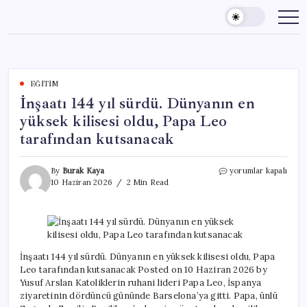
Skip
to
content
EĞITIM
İnşaatı 144 yıl sürdü. Dünyanın en
yüksek kilisesi oldu, Papa Leo
tarafından kutsanacak
İnşaatı
By
Burak Kaya
yorumlar kapalı
144
10 Haziran 2026
2 Min Read
yıl
sürdü.
Dünyanın
en
yüksek
kilisesi
İnşaatı 144 yıl sürdü. Dünyanın en yüksek kilisesi oldu, Papa
oldu,
Leo tarafından kutsanacak Posted on 10 Haziran 2026 by
Papa
Yusuf Arslan Katoliklerin ruhani lideri Papa Leo, İspanya
Leo
ziyaretinin dördüncü gününde Barselona’ya gitti. Papa, ünlü
tarafından