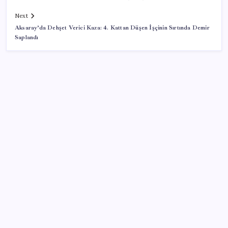
Next
Aksaray’da Dehşet Verici Kaza: 4. Kattan Düşen İşçinin Sırtında Demir
Saplandı
SON YAZILAR
2026 ALES/3 başvuruları ne zaman? ALES/3
başvuruları nasıl ve nereden yapılır?
Sanayi ve Teknoloji Bakanı Kacır, temmuz ayı ihracat
rakamlarını değerlendirdi
Saat verildi: Kılıçdaroğlu açıklama yapacak