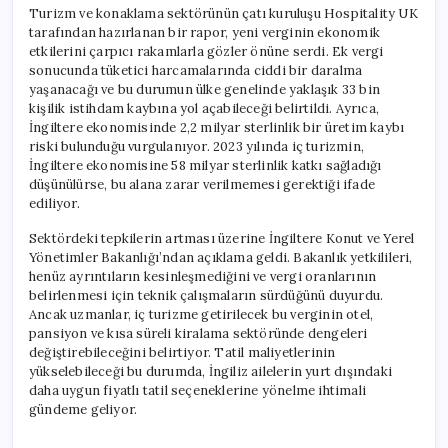
Turizm ve konaklama sektörünün çatı kuruluşu Hospitality UK
tarafından hazırlanan bir rapor, yeni verginin ekonomik
etkilerini çarpıcı rakamlarla gözler önüne serdi. Ek vergi
sonucunda tüketici harcamalarında ciddi bir daralma
yaşanacağı ve bu durumun ülke genelinde yaklaşık 33 bin
kişilik istihdam kaybına yol açabileceği belirtildi. Ayrıca,
İngiltere ekonomisinde 2,2 milyar sterlinlik bir üretim kaybı
riski bulunduğu vurgulanıyor. 2023 yılında iç turizmin,
İngiltere ekonomisine 58 milyar sterlinlik katkı sağladığı
düşünülürse, bu alana zarar verilmemesi gerektiği ifade
ediliyor.
Sektördeki tepkilerin artması üzerine İngiltere Konut ve Yerel
Yönetimler Bakanlığı’ndan açıklama geldi. Bakanlık yetkilileri,
henüz ayrıntıların kesinleşmediğini ve vergi oranlarının
belirlenmesi için teknik çalışmaların sürdüğünü duyurdu.
Ancak uzmanlar, iç turizme getirilecek bu verginin otel,
pansiyon ve kısa süreli kiralama sektöründe dengeleri
değiştirebileceğini belirtiyor. Tatil maliyetlerinin
yükselebileceği bu durumda, İngiliz ailelerin yurt dışındaki
daha uygun fiyatlı tatil seçeneklerine yönelme ihtimali
gündeme geliyor.