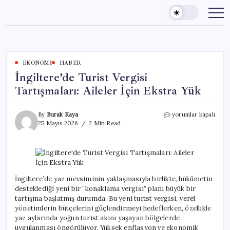
Skip
to
content
EKONOMI
HABER
İngiltere’de Turist Vergisi
Tartışmaları: Aileler İçin Ekstra Yük
İngiltere’de
By
Burak Kaya
yorumlar kapalı
Turist
25 Mayıs 2026
2 Min Read
Vergisi
Tartışmaları:
Aileler
İçin
Ekstra
Yük
İngiltere’de yaz mevsiminin yaklaşmasıyla birlikte, hükümetin
için
desteklediği yeni bir “konaklama vergisi” planı büyük bir
tartışma başlatmış durumda. Bu yeni turist vergisi, yerel
yönetimlerin bütçelerini güçlendirmeyi hedeflerken, özellikle
yaz aylarında yoğun turist akını yaşayan bölgelerde
uygulanması öngörülüyor. Yüksek enflasyon ve ekonomik