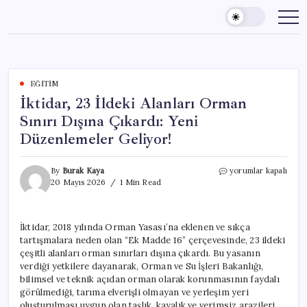
Skip
to
content
EĞITIM
İktidar, 23 İldeki Alanları Orman
Sınırı Dışına Çıkardı: Yeni
Düzenlemeler Geliyor!
İktidar,
By
Burak Kaya
yorumlar kapalı
23
20 Mayıs 2026
1 Min Read
İldeki
Alanları
Orman
İktidar, 2018 yılında Orman Yasası’na eklenen ve sıkça
Sınırı
tartışmalara neden olan “Ek Madde 16” çerçevesinde, 23 ildeki
Dışına
Çıkardı:
çeşitli alanları orman sınırları dışına çıkardı. Bu yasanın
Yeni
verdiği yetkilere dayanarak, Orman ve Su İşleri Bakanlığı,
Düzenlemeler
bilimsel ve teknik açıdan orman olarak korunmasının faydalı
Geliyor!
görülmediği, tarıma elverişli olmayan ve yerleşim yeri
için
oluşturulması uygun olan taşlık, kayalık ve verimsiz arazileri