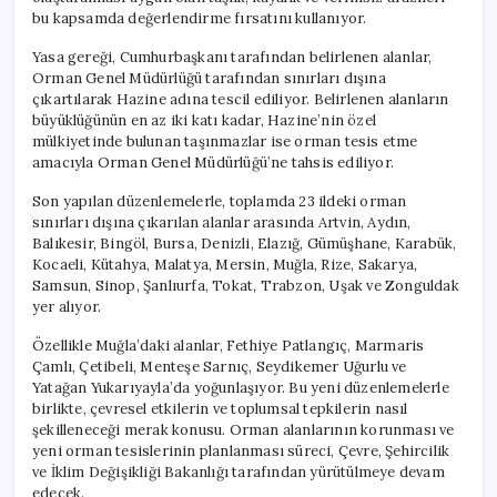
bu kapsamda değerlendirme fırsatını kullanıyor.
Yasa gereği, Cumhurbaşkanı tarafından belirlenen alanlar,
Orman Genel Müdürlüğü tarafından sınırları dışına
çıkartılarak Hazine adına tescil ediliyor. Belirlenen alanların
büyüklüğünün en az iki katı kadar, Hazine’nin özel
mülkiyetinde bulunan taşınmazlar ise orman tesis etme
amacıyla Orman Genel Müdürlüğü’ne tahsis ediliyor.
Son yapılan düzenlemelerle, toplamda 23 ildeki orman
sınırları dışına çıkarılan alanlar arasında Artvin, Aydın,
Balıkesir, Bingöl, Bursa, Denizli, Elazığ, Gümüşhane, Karabük,
Kocaeli, Kütahya, Malatya, Mersin, Muğla, Rize, Sakarya,
Samsun, Sinop, Şanlıurfa, Tokat, Trabzon, Uşak ve Zonguldak
yer alıyor.
Özellikle Muğla’daki alanlar, Fethiye Patlangıç, Marmaris
Çamlı, Çetibeli, Menteşe Sarnıç, Seydikemer Uğurlu ve
Yatağan Yukarıyayla’da yoğunlaşıyor. Bu yeni düzenlemelerle
birlikte, çevresel etkilerin ve toplumsal tepkilerin nasıl
şekilleneceği merak konusu. Orman alanlarının korunması ve
yeni orman tesislerinin planlanması süreci, Çevre, Şehircilik
ve İklim Değişikliği Bakanlığı tarafından yürütülmeye devam
edecek.