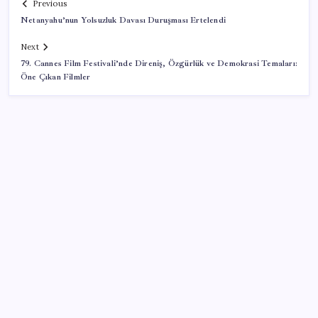
Previous
Netanyahu’nun Yolsuzluk Davası Duruşması Ertelendi
Next
79. Cannes Film Festivali’nde Direniş, Özgürlük ve Demokrasi Temaları:
Öne Çıkan Filmler
SON YAZILAR
Faizsiz ev ve araba alımına kısıtlama
Küresel gıda fiyatları son 3 yılın zirvesine tırmandı
TL mevduat faizi Mart’tan bu yana en düşük seviyede