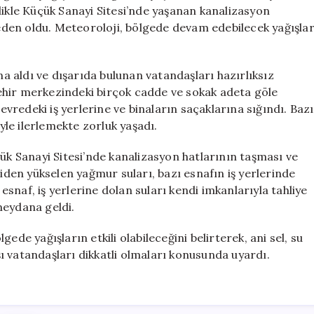
İçinde
likle Küçük Sanayi Sitesi’nde yaşanan kanalizasyon
Kaldı
 neden oldu. Meteoroloji, bölgede devam edebilecek yağışla
için
na aldı ve dışarıda bulunan vatandaşları hazırlıksız
 şehir merkezindeki birçok cadde ve sokak adeta göle
redeki iş yerlerine ve binaların saçaklarına sığındı. Bazı
iyle ilerlemekte zorluk yaşadı.
çük Sanayi Sitesi’nde kanalizasyon hatlarının taşması ve
niden yükselen yağmur suları, bazı esnafın iş yerlerinde
snaf, iş yerlerine dolan suları kendi imkanlarıyla tahliye
meydana geldi.
ede yağışların etkili olabileceğini belirterek, ani sel, su
ı vatandaşları dikkatli olmaları konusunda uyardı.