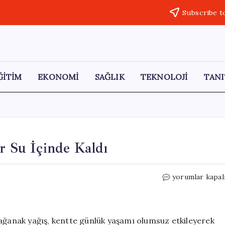
Subscribe t
ĞİTİM
EKONOMİ
SAĞLIK
TEKNOLOJİ
TANI
r Su İçinde Kaldı
Iğdır’da
yorumlar kapal
Sağanak
Yağış:
Sokaklar
Su
sağanak yağış, kentte günlük yaşamı olumsuz etkileyerek