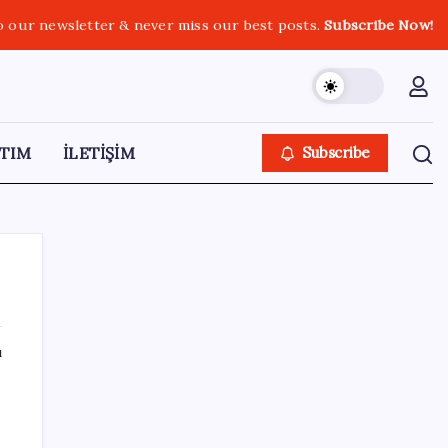
o our newsletter & never miss our best posts.
Subscribe Now!
TIM
İLETİŞİM
Subscribe
ı
SON YAZILAR
Sanayi ve Teknoloji Bakanı Kacır, temmuz
ayı ihracat rakamlarını değerlendirdi