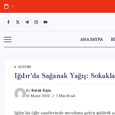
Skip
-
to
content
https://www.facebook.com/
https://twitter.com/
https://t.me/
https://www.instagram.com/
https://youtube.com/
ANA SAYFA
E
EĞITIM
Iğdır’da Sağanak Yağış: Sokakla
By
Burak Kaya
16 Mayıs 2026
1 Min Read
Iğdır’da öğle saatlerinde meydana gelen şiddetli 