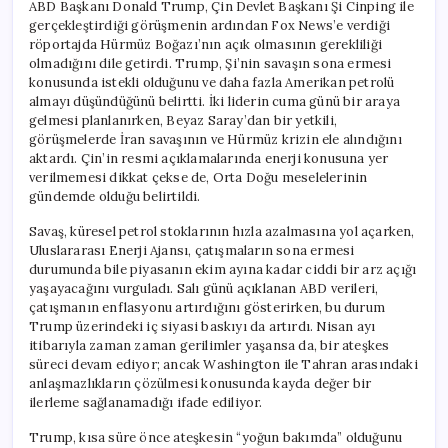
ABD Başkanı Donald Trump, Çin Devlet Başkanı Şi Cinping ile
gerçekleştirdiği görüşmenin ardından Fox News’e verdiği
röportajda Hürmüz Boğazı’nın açık olmasının gerekliliği
olmadığını dile getirdi. Trump, Şi’nin savaşın sona ermesi
konusunda istekli olduğunu ve daha fazla Amerikan petrolü
almayı düşündüğünü belirtti. İki liderin cuma günü bir araya
gelmesi planlanırken, Beyaz Saray’dan bir yetkili,
görüşmelerde İran savaşının ve Hürmüz krizin ele alındığını
aktardı. Çin’in resmi açıklamalarında enerji konusuna yer
verilmemesi dikkat çekse de, Orta Doğu meselelerinin
gündemde olduğu belirtildi.
Savaş, küresel petrol stoklarının hızla azalmasına yol açarken,
Uluslararası Enerji Ajansı, çatışmaların sona ermesi
durumunda bile piyasanın ekim ayına kadar ciddi bir arz açığı
yaşayacağını vurguladı. Salı günü açıklanan ABD verileri,
çatışmanın enflasyonu artırdığını gösterirken, bu durum
Trump üzerindeki iç siyasi baskıyı da artırdı. Nisan ayı
itibarıyla zaman zaman gerilimler yaşansa da, bir ateşkes
süreci devam ediyor; ancak Washington ile Tahran arasındaki
anlaşmazlıkların çözülmesi konusunda kayda değer bir
ilerleme sağlanamadığı ifade ediliyor.
Trump, kısa süre önce ateşkesin “yoğun bakımda” olduğunu