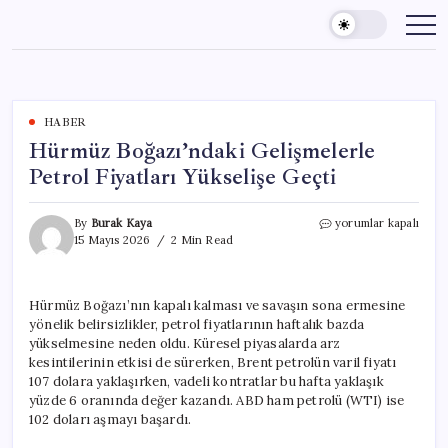
Skip
to
content
HABER
Hürmüz Boğazı’ndaki Gelişmelerle
Petrol Fiyatları Yükselişe Geçti
Hürmüz
By
Burak Kaya
yorumlar kapalı
Boğazı’ndaki
15 Mayıs 2026
2 Min Read
Gelişmelerle
Petrol
Fiyatları
Hürmüz Boğazı’nın kapalı kalması ve savaşın sona ermesine
Yükselişe
yönelik belirsizlikler, petrol fiyatlarının haftalık bazda
Geçti
için
yükselmesine neden oldu. Küresel piyasalarda arz
kesintilerinin etkisi de sürerken, Brent petrolün varil fiyatı
107 dolara yaklaşırken, vadeli kontratlar bu hafta yaklaşık
yüzde 6 oranında değer kazandı. ABD ham petrolü (WTI) ise
102 doları aşmayı başardı.