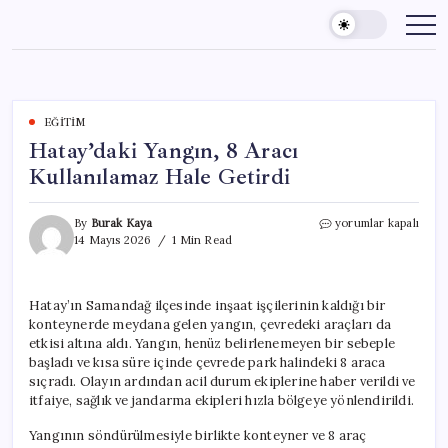
Skip
to
content
EĞITIM
Hatay’daki Yangın, 8 Aracı
Kullanılamaz Hale Getirdi
Hatay’daki
By
Burak Kaya
yorumlar kapalı
Yangın,
14 Mayıs 2026
1 Min Read
8
Aracı
Kullanılamaz
Hatay’ın Samandağ ilçesinde inşaat işçilerinin kaldığı bir
Hale
konteynerde meydana gelen yangın, çevredeki araçları da
Getirdi
için
etkisi altına aldı. Yangın, henüz belirlenemeyen bir sebeple
başladı ve kısa süre içinde çevrede park halindeki 8 araca
sıçradı. Olayın ardından acil durum ekiplerine haber verildi ve
itfaiye, sağlık ve jandarma ekipleri hızla bölgeye yönlendirildi.
Yangının söndürülmesiyle birlikte konteyner ve 8 araç