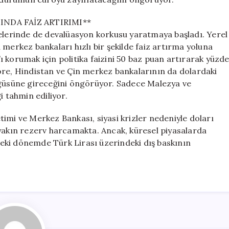
NDA FAİZ ARTIRIMI**
kelerinde de devalüasyon korkusu yaratmaya başladı. Yerel
 merkez bankaları hızlı bir şekilde faiz artırma yoluna
 korumak için politika faizini 50 baz puan artırarak yüzd
ore, Hindistan ve Çin merkez bankalarının da dolardaki
ngüsüne gireceğini öngörüyor. Sadece Malezya ve
i tahmin ediliyor.
imi ve Merkez Bankası, siyasi krizler nedeniyle doları
 yakın rezerv harcamakta. Ancak, küresel piyasalarda
eki dönemde Türk Lirası üzerindeki dış baskının