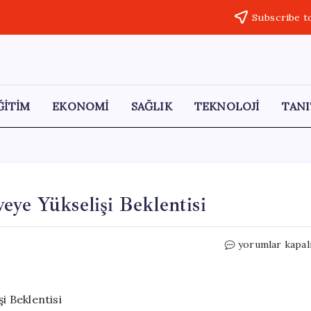
Subscribe t
ĞİTİM
EKONOMİ
SAĞLIK
TEKNOLOJİ
TANI
eye Yükselişi Beklentisi
Goldman
yorumlar kapal
Sachs’tan
Doların
Zirveye
Yükselişi