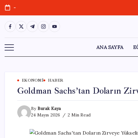
Skip
-
to
content
https://www.facebook.com/
https://twitter.com/
https://t.me/
https://www.instagram.com/
https://youtube.com/
ANA SAYFA
E
EKONOMI
HABER
Goldman Sachs’tan Doların Zirv
By
Burak Kaya
24 Mayıs 2026
2 Min Read