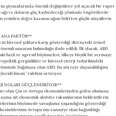
Beklentisi
ns piyasalarında önemli değişimlere yol açacak bir rapor
için
cağı ve doların güç kaybedeceği yönünde öngörülerde
n yeniden değer kazanacağını belirten güçlü sinyallerin
 ANA FAKTÖR**
t küresel şoklara karşı gösterdiği dirençteki temel
i önemli unsurun bulunduğu ifade edildi: İlk olarak, ABD
aki hızlı ve agresif büyümeleri, ülkeye büyük bir sermaye
eopolitik gerginlikler ve küresel enerji tedarikindeki
üretiminde bağımsız olan ABD, bu süreçte dayanıklılığını
üvenli liman” talebini artırıyor.
AR DOLARI GÜÇLENDİRİYOR**
arı olan Çin ve Avrupa ekonomilerinden gelen olumsuz
 ayına ait ekonomik aktivite rakamlarının beklentilerin
erilerinin büyümede yavaşlama yaşandığını gösterdiği
kesintilerinin Avrupa’nın sanayiye olan bağımlılığı
bu durumun euroyu zayıflatacağını öngörüyor.