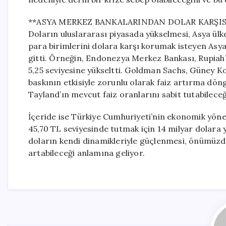
**ASYA MERKEZ BANKALARINDAN DOLAR KARŞISI
Doların uluslararası piyasada yükselmesi, Asya ül
para birimlerini dolara karşı korumak isteyen Asya
gitti. Örneğin, Endonezya Merkez Bankası, Rupiah’ı
5,25 seviyesine yükseltti. Goldman Sachs, Güney K
baskının etkisiyle zorunlu olarak faiz artırma dö
Tayland’ın mevcut faiz oranlarını sabit tutabileceğ
İçeride ise Türkiye Cumhuriyeti’nin ekonomik yönet
45,70 TL seviyesinde tutmak için 14 milyar dolara
doların kendi dinamikleriyle güçlenmesi, önümüzd
artabileceği anlamına geliyor.