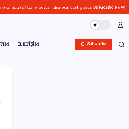
o our newsletter & never miss our best posts.
Subscribe Now!
TIM
İLETİŞİM
Subscribe
ı
SON YAZILAR
Sanayi ve Teknoloji Bakanı Kacır, temmuz
ayı ihracat rakamlarını değerlendirdi