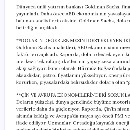
Dünyaca ünlü yatırım bankası Goldman Sachs, fina
yayımladı. Daha önce ABD ekonomisinin yavaşlaya
bulunan analistlerin aksine, Goldman Sachs, doları
belirdiğini açıkladı.
**DOLARIN DEĞERLENMESİNİ DESTEKLEYEN İKİ
Goldman Sachs analistleri, ABD ekonomisinin mevcu
faktörleri açıkladı. Raporda, doları destekleyen ik
merkezli teknoloji şirketlerinin yapay zeka alanınd
akışı sağlıyor. İkinci olarak, Hürmüz Boğazı’ndaki j
aksaklıklar, petrol fiyatlarını yükseltiyor. Enerji 
korurken, piyasalardaki belirsizlikler dolara olan “g
**ÇİN VE AVRUPA EKONOMİLERİNDEKİ SORUNL
Doların yükselişi, dünya genelinde büyüme motorl
verilerle daha da güçleniyor. Raporda, Çin’in nisan
altında kaldığı ve Avrupa’da mayıs ayı öncü PMI v
ifade ediliyor. Uzmanlar, Ortadoğu kaynaklı enerji 
nedeniyle derin bir krize sebep olabileceğini ve 