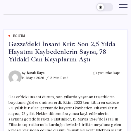
Skip
to
content
EĞITIM
Gazze’deki İnsani Kriz: Son 2,5 Yılda
Hayatını Kaybedenlerin Sayısı, 78
Yıldaki Can Kayıplarını Aştı
Gazze’deki
By
Burak Kaya
yorumlar kapalı
İnsani
14 Mayıs 2026
2 Min Read
Kriz:
Son
2,5
Gazze’deki insani durum, son yıllarda yaşanan trajedilerin
Yılda
boyutunu gözler önüne serdi. Ekim 2023’ten itibaren sadece
Hayatını
Kaybedenlerin
2,5 yıllık bir süre içerisinde hayatını kaybeden Filistinlilerin
Sayısı,
sayısı, 78 yıllık Nekbe dönemi boyunca kaybedilenlerin
78
sayısını geride bıraktı. Filistinliler, 15 Mayıs 1948’de İsrail’in
Yıldaki
Filistin topraklarında kurduğu devletle birlikte meydana gelen
Can
kitlesel yerinden edilme olayını “Büyük Felaket” (Nekbe) olarak