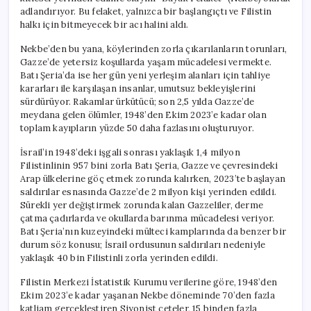
Kayıplarını
adlandırıyor. Bu felaket, yalnızca bir başlangıçtı ve Filistin
Aştı
halkı için bitmeyecek bir acı halini aldı.
için
Nekbe’den bu yana, köylerinden zorla çıkarılanların torunları,
Gazze’de yetersiz koşullarda yaşam mücadelesi vermekte.
Batı Şeria’da ise her gün yeni yerleşim alanları için tahliye
kararları ile karşılaşan insanlar, umutsuz bekleyişlerini
sürdürüyor. Rakamlar ürkütücü; son 2,5 yılda Gazze’de
meydana gelen ölümler, 1948’den Ekim 2023’e kadar olan
toplam kayıpların yüzde 50 daha fazlasını oluşturuyor.
İsrail’in 1948’deki işgali sonrası yaklaşık 1,4 milyon
Filistinlinin 957 bini zorla Batı Şeria, Gazze ve çevresindeki
Arap ülkelerine göç etmek zorunda kalırken, 2023’te başlayan
saldırılar esnasında Gazze’de 2 milyon kişi yerinden edildi.
Sürekli yer değiştirmek zorunda kalan Gazzeliler, derme
çatma çadırlarda ve okullarda barınma mücadelesi veriyor.
Batı Şeria’nın kuzeyindeki mülteci kamplarında da benzer bir
durum söz konusu; İsrail ordusunun saldırıları nedeniyle
yaklaşık 40 bin Filistinli zorla yerinden edildi.
Filistin Merkezi İstatistik Kurumu verilerine göre, 1948’den
Ekim 2023’e kadar yaşanan Nekbe döneminde 70’den fazla
katliam gerçekleştiren Siyonist çeteler, 15 binden fazla