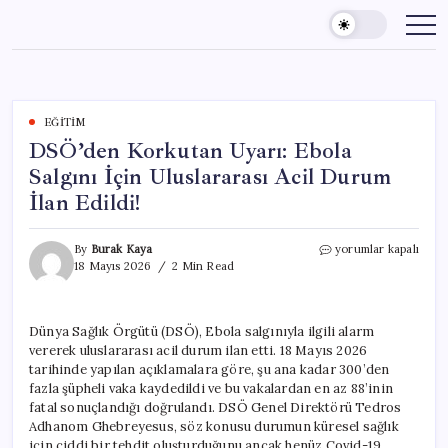
Skip
to
content
EĞITIM
DSÖ’den Korkutan Uyarı: Ebola
Salgını İçin Uluslararası Acil Durum
İlan Edildi!
DSÖ’den
By
Burak Kaya
yorumlar kapalı
Korkutan
18 Mayıs 2026
2 Min Read
Uyarı:
Ebola
Salgını
Dünya Sağlık Örgütü (DSÖ), Ebola salgınıyla ilgili alarm
İçin
vererek uluslararası acil durum ilan etti. 18 Mayıs 2026
Uluslararası
Acil
tarihinde yapılan açıklamalara göre, şu ana kadar 300’den
Durum
fazla şüpheli vaka kaydedildi ve bu vakalardan en az 88’inin
İlan
fatal sonuçlandığı doğrulandı. DSÖ Genel Direktörü Tedros
Edildi!
Adhanom Ghebreyesus, söz konusu durumun küresel sağlık
için
için ciddi bir tehdit oluşturduğunu ancak henüz Covid-19