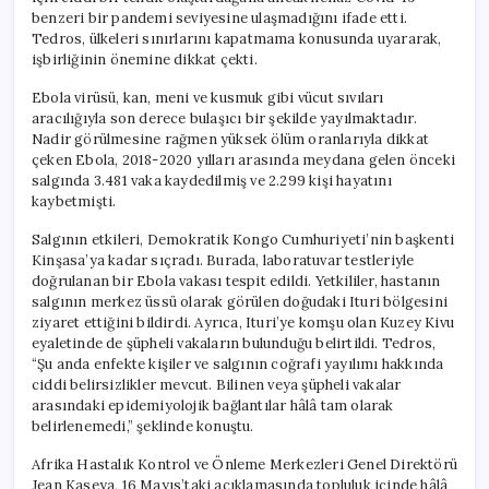
benzeri bir pandemi seviyesine ulaşmadığını ifade etti.
Tedros, ülkeleri sınırlarını kapatmama konusunda uyararak,
işbirliğinin önemine dikkat çekti.
Ebola virüsü, kan, meni ve kusmuk gibi vücut sıvıları
aracılığıyla son derece bulaşıcı bir şekilde yayılmaktadır.
Nadir görülmesine rağmen yüksek ölüm oranlarıyla dikkat
çeken Ebola, 2018-2020 yılları arasında meydana gelen önceki
salgında 3.481 vaka kaydedilmiş ve 2.299 kişi hayatını
kaybetmişti.
Salgının etkileri, Demokratik Kongo Cumhuriyeti’nin başkenti
Kinşasa’ya kadar sıçradı. Burada, laboratuvar testleriyle
doğrulanan bir Ebola vakası tespit edildi. Yetkililer, hastanın
salgının merkez üssü olarak görülen doğudaki Ituri bölgesini
ziyaret ettiğini bildirdi. Ayrıca, Ituri’ye komşu olan Kuzey Kivu
eyaletinde de şüpheli vakaların bulunduğu belirtildi. Tedros,
“Şu anda enfekte kişiler ve salgının coğrafi yayılımı hakkında
ciddi belirsizlikler mevcut. Bilinen veya şüpheli vakalar
arasındaki epidemiyolojik bağlantılar hâlâ tam olarak
belirlenemedi,” şeklinde konuştu.
Afrika Hastalık Kontrol ve Önleme Merkezleri Genel Direktörü
Jean Kaseya, 16 Mayıs’taki açıklamasında topluluk içinde hâlâ