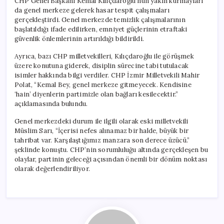
CHP Genel Başkanı Kemal Kılıçdaroğlu’nun yakın kurmayları
da genel merkeze gelerek hasar tespit çalışmaları
gerçekleştirdi. Genel merkezde temizlik çalışmalarının
başlatıldığı ifade edilirken, emniyet güçlerinin etraftaki
güvenlik önlemlerinin artırıldığı bildirildi.
Ayrıca, bazı CHP milletvekilleri, Kılıçdaroğlu ile görüşmek
üzere konutuna giderek, disiplin sürecine tabi tutulacak
isimler hakkında bilgi verdiler. CHP İzmir Milletvekili Mahir
Polat, “Kemal Bey, genel merkeze gitmeyecek. Kendisine
‘hain’ diyenlerin partimizle olan bağları kesilecektir.”
açıklamasında bulundu.
Genel merkezdeki durum ile ilgili olarak eski milletvekili
Müslim Sarı, “İçerisi nefes alınamaz bir halde, büyük bir
tahribat var. Karşılaştığımız manzara son derece üzücü.”
şeklinde konuştu. CHP’nin sorumluluğu altında gerçekleşen bu
olaylar, partinin geleceği açısından önemli bir dönüm noktası
olarak değerlendiriliyor.