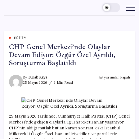
Skip
to
content
EĞITIM
CHP Genel Merkezi’nde Olaylar
Devam Ediyor: Özgür Özel Ayrıldı,
Soruşturma Başlatıldı
CHP
By
Burak Kaya
yorumlar kapalı
Genel
25 Mayıs 2026
2 Min Read
Merkezi’nde
Olaylar
Devam
Ediyor:
Özgür
Özel
25 Mayıs 2026 tarihinde, Cumhuriyet Halk Partisi (CHP) Genel
Ayrıldı,
Merkezi’nde gelişen olaylarla ilgili hareketli anlar yaşanıyor.
Soruşturma
CHP’nin aldığı mutlak butlan kararı sonrası, eski İstanbul
Başlatıldı
Milletvekili Özgür Özel, bazı milletvekilleri ve partililerle
için