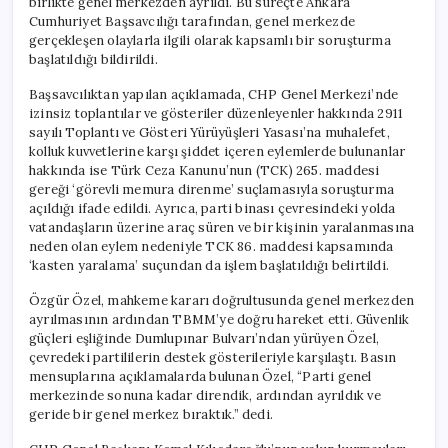
birlikte genel merkezden ayrıldı. Bu süreçte Ankara
Cumhuriyet Başsavcılığı tarafından, genel merkezde
gerçekleşen olaylarla ilgili olarak kapsamlı bir soruşturma
başlatıldığı bildirildi.
Başsavcılıktan yapılan açıklamada, CHP Genel Merkezi’nde
izinsiz toplantılar ve gösteriler düzenleyenler hakkında 2911
sayılı Toplantı ve Gösteri Yürüyüşleri Yasası’na muhalefet,
kolluk kuvvetlerine karşı şiddet içeren eylemlerde bulunanlar
hakkında ise Türk Ceza Kanunu’nun (TCK) 265. maddesi
gereği ‘görevli memura direnme’ suçlamasıyla soruşturma
açıldığı ifade edildi. Ayrıca, parti binası çevresindeki yolda
vatandaşların üzerine araç süren ve bir kişinin yaralanmasına
neden olan eylem nedeniyle TCK 86. maddesi kapsamında
‘kasten yaralama’ suçundan da işlem başlatıldığı belirtildi.
Özgür Özel, mahkeme kararı doğrultusunda genel merkezden
ayrılmasının ardından TBMM’ye doğru hareket etti. Güvenlik
güçleri eşliğinde Dumlupınar Bulvarı’ndan yürüyen Özel,
çevredeki partililerin destek gösterileriyle karşılaştı. Basın
mensuplarına açıklamalarda bulunan Özel, “Parti genel
merkezinde sonuna kadar direndik, ardından ayrıldık ve
geride bir genel merkez bıraktık.” dedi.