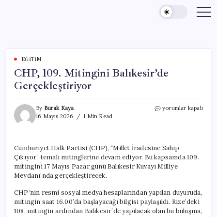
Skip
to
content
EĞITIM
CHP, 109. Mitingini Balıkesir’de
Gerçekleştiriyor
CHP,
By
Burak Kaya
yorumlar kapalı
109.
16 Mayıs 2026
1 Min Read
Mitingini
Balıkesir’de
Gerçekleştiriyor
Cumhuriyet Halk Partisi (CHP), “Millet İradesine Sahip
için
Çıkıyor” temalı mitinglerine devam ediyor. Bu kapsamda 109.
mitingini 17 Mayıs Pazar günü Balıkesir Kuvayı Milliye
Meydanı’nda gerçekleştirecek.
CHP’nin resmi sosyal medya hesaplarından yapılan duyuruda,
mitingin saat 16.00’da başlayacağı bilgisi paylaşıldı. Rize’deki
108. mitingin ardından Balıkesir’de yapılacak olan bu buluşma,