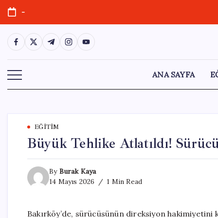
Skip
-
to
content
https://www.facebook.com/
https://twitter.com/
https://t.me/
https://www.instagram.com/
https://youtube.com/
ANA SAYFA
E
EĞITIM
Büyük Tehlike Atlatıldı! Sürüc
By
Burak Kaya
14 Mayıs 2026
1 Min Read
Bakırköy’de, sürücüsünün direksiyon hakimiyetini