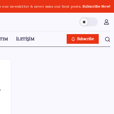
o our newsletter & never miss our best posts.
Subscribe Now!
TIM
İLETİŞİM
Subscribe
ı
SON YAZILAR
2026 ALES/3 başvuruları ne zaman?
ALES/3 başvuruları nasıl ve nereden