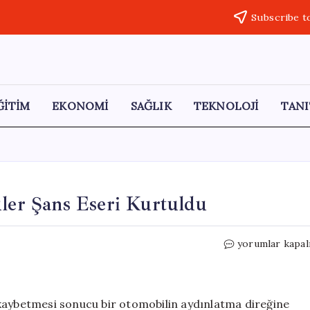
Subscribe t
ĞİTİM
EKONOMİ
SAĞLIK
TEKNOLOJİ
TANI
üler Şans Eseri Kurtuldu
Büyük
yorumlar kapal
Tehlike
Atlatıldı!
Sürücüler
Şans
 kaybetmesi sonucu bir otomobilin aydınlatma direğine