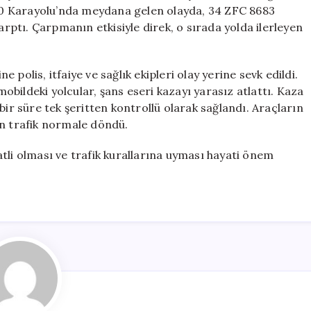
Eseri
0 Karayolu’nda meydana gelen olayda, 34 ZFC 8683
Kurtuldu
arptı. Çarpmanın etkisiyle direk, o sırada yolda ilerleyen
için
polis, itfaiye ve sağlık ekipleri olay yerine sevk edildi.
bildeki yolcular, şans eseri kazayı yarasız atlattı. Kaza
bir süre tek şeritten kontrollü olarak sağlandı. Araçların
an trafik normale döndü.
tli olması ve trafik kurallarına uyması hayati önem