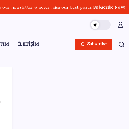
o our newsletter & never miss our best posts.
Subscribe Now!
TIM
İLETİŞİM
Subscribe
ı
SON YAZILAR
Faizsiz ev ve araba alımına kısıtlama