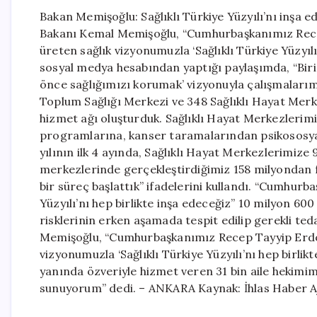
Bakan Memişoğlu: Sağlıklı Türkiye Yüzyılı’nı inşa 
Bakanı Kemal Memişoğlu, “Cumhurbaşkanımız Recep 
üreten sağlık vizyonumuzla ‘Sağlıklı Türkiye Yüzyıl
sosyal medya hesabından yaptığı paylaşımda, “Bir
önce sağlığımızı korumak’ vizyonuyla çalışmalarımı
Toplum Sağlığı Merkezi ve 348 Sağlıklı Hayat Merke
hizmet ağı oluşturduk. Sağlıklı Hayat Merkezlerimi
programlarına, kanser taramalarından psikososyal
yılının ilk 4 ayında, Sağlıklı Hayat Merkezlerimize 9
merkezlerinde gerçekleştirdiğimiz 158 milyondan f
bir süreç başlattık” ifadelerini kullandı. “Cumhurba
Yüzyılı’nı hep birlikte inşa edeceğiz” 10 milyon 60
risklerinin erken aşamada tespit edilip gerekli teda
Memişoğlu, “Cumhurbaşkanımız Recep Tayyip Erdoğan
vizyonumuzla ‘Sağlıklı Türkiye Yüzyılı’nı hep birlik
yanında özveriyle hizmet veren 31 bin aile hekimi
sunuyorum” dedi. – ANKARA Kaynak: İhlas Haber A