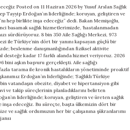
inşa
edeceğiz Posted on 11 Haziran 2026 by Yusuf Arslan Sağlık
edeceğiz
Tayyip Erdoğan’ın liderliğinde; koruyan, geliştiren ve
için
ı’nı hep birlikte inşa edeceğiz” dedi. Bakan Memişoğlu,
inci basamak sağlık hizmetlerimizde, ‘hastalanmadan
zı sürdürüyoruz. 8 bin 350 Aile Sağlığı Merkezi, 973
zi ile Türkiye’nin dört bir yanını kapsayan güçlü bir
zde; beslenme danışmanlığından fiziksel aktivite
 desteğe kadar 17 farklı alanda hizmet veriyoruz. 2026
6 bini aşkın başvuru gerçekleşti. Aile sağlığı
azla tarama ile kronik hastalıkların yönetiminde proaktif
şkanımız Erdoğan’ın liderliğinde; ‘Sağlıklı Türkiye
0 bin vatandaşın obezite, diyabet ve hipertansiyon gibi
vi ve takip süreçlerinin planladıklarını belirten
’ın liderliğinde; koruyan, geliştiren ve üreten sağlık
te inşa edeceğiz. Bu süreçte, başta ülkemizin dört bir
mize ve sağlık ordumuzun her bir çalışanına şükranlarımı
jansı