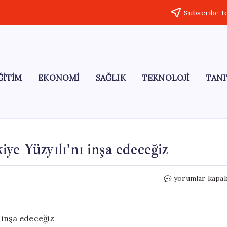
Subscribe t
ĞİTİM
EKONOMİ
SAĞLIK
TEKNOLOJİ
TANI
ye Yüzyılı’nı inşa edeceğiz
Bakan
yorumlar kapal
Memişoğlu:
Sağlıklı
Türkiye
Yüzyılı’nı