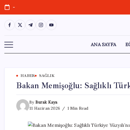
Skip
-
to
content
https://www.facebook.com/
https://twitter.com/
https://t.me/
https://www.instagram.com/
https://youtube.com/
ANA SAYFA
E
HABER
SAĞLIK
Bakan Memişoğlu: Sağlıklı Türki
By
Burak Kaya
11 Haziran 2026
1 Min Read