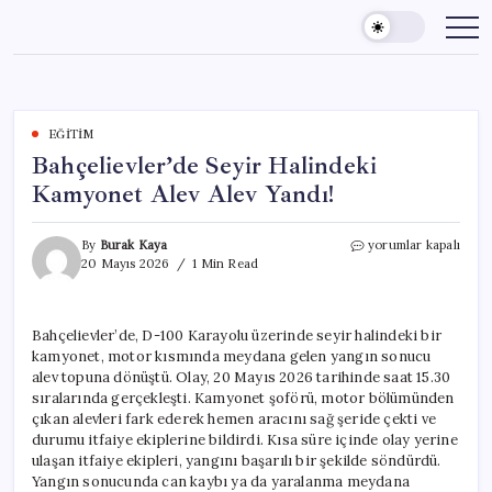
Skip
to
content
EĞITIM
Bahçelievler’de Seyir Halindeki
Kamyonet Alev Alev Yandı!
Bahçelievler’de
By
Burak Kaya
yorumlar kapalı
Seyir
20 Mayıs 2026
1 Min Read
Halindeki
Kamyonet
Alev
Bahçelievler’de, D-100 Karayolu üzerinde seyir halindeki bir
Alev
kamyonet, motor kısmında meydana gelen yangın sonucu
Yandı!
için
alev topuna dönüştü. Olay, 20 Mayıs 2026 tarihinde saat 15.30
sıralarında gerçekleşti. Kamyonet şoförü, motor bölümünden
çıkan alevleri fark ederek hemen aracını sağ şeride çekti ve
durumu itfaiye ekiplerine bildirdi. Kısa süre içinde olay yerine
ulaşan itfaiye ekipleri, yangını başarılı bir şekilde söndürdü.
Yangın sonucunda can kaybı ya da yaralanma meydana