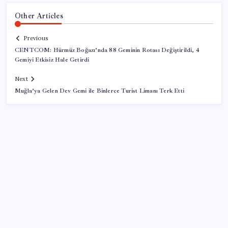
Other Articles
Previous
CENTCOM: Hürmüz Boğazı’nda 88 Geminin Rotası Değiştirildi, 4
Gemiyi Etkisiz Hale Getirdi
Next
Muğla’ya Gelen Dev Gemi ile Binlerce Turist Limanı Terk Etti
SON YAZILAR
AYM’den evlenen kadınların nüfus kaydının