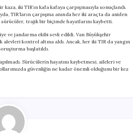
Alevler
r kaza, iki TIR’ın kafa kafaya çarpışmasıyla sonuçlandı.
İçinde
yda, TIR’ların çarpışma anında her iki araçta da aniden
Kalan
sürücüler, trajik bir biçimde hayatlarını kaybetti.
TIR’larda
Trajik
iye ve jandarma ekibi sevk edildi. Van Büyükşehir
Olay
 alevleri kontrol altına aldı. Ancak, her iki TIR da yangın
için
 soruşturma başlatıldı.
ılmadı. Sürücülerin hayatını kaybetmesi, aileleri ve
 yollarımızda güvenliğin ne kadar önemli olduğunu bir kez