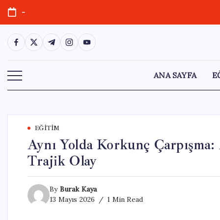
Skip
-
to
content
https://www.facebook.com/
https://twitter.com/
https://t.me/
https://www.instagram.com/
https://youtube.com/
ANA SAYFA
E
EĞITIM
Aynı Yolda Korkunç Çarpışma: 
Trajik Olay
By
Burak Kaya
13 Mayıs 2026
1 Min Read