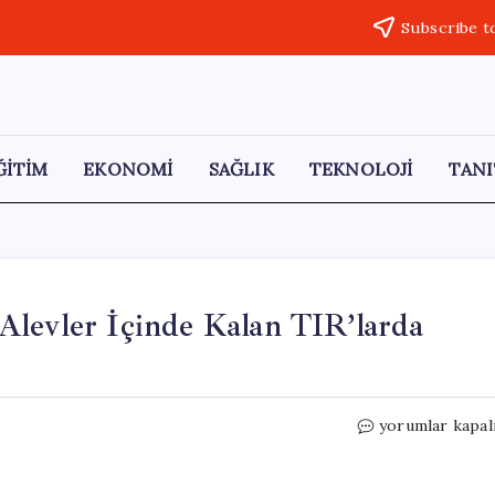
Subscribe t
ĞİTİM
EKONOMİ
SAĞLIK
TEKNOLOJİ
TANI
Alevler İçinde Kalan TIR’larda
Aynı
yorumlar kapal
Yolda
Korkunç
Çarpışma: