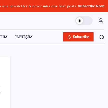
o our newsletter & never miss our best posts.
Subscribe Now!
TIM
İLETİŞİM
Subscribe
SON YAZILAR
ı
Faizsiz ev ve araba alımına kısıtlama