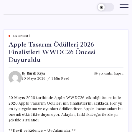
Skip
to
content
EKONOMI
Apple Tasarım Ödülleri 2026
Finalistleri WWDC26 Öncesi
Duyuruldu
Apple
By
Burak Kaya
yorumlar kapalı
Tasarım
20 Mayıs 2026
1 Min Read
Ödülleri
2026
Finalistleri
20 Mayıs 2026 tarihinde Apple, WWDC26 etkinliği öncesinde
WWDC26
2026 Apple Tasarım Ödülleri’nin finalistlerini açıkladı. Her yıl
Öncesi
Duyuruldu
en iyi uygulama ve oyunları ödüllendiren Apple, kazananları bu
için
önemli etkinlikte duyuruyor. Adaylar, farklı kategorilerde şu
şekilde sıralandı:
**Keyif ve Eğlence – Uygulamalar:**