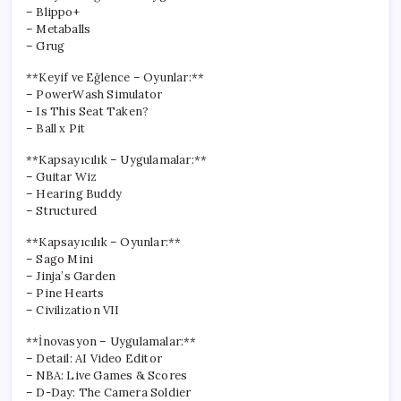
– Blippo+
– Metaballs
– Grug
**Keyif ve Eğlence – Oyunlar:**
– PowerWash Simulator
– Is This Seat Taken?
– Ball x Pit
**Kapsayıcılık – Uygulamalar:**
– Guitar Wiz
– Hearing Buddy
– Structured
**Kapsayıcılık – Oyunlar:**
– Sago Mini
– Jinja’s Garden
– Pine Hearts
– Civilization VII
**İnovasyon – Uygulamalar:**
– Detail: AI Video Editor
– NBA: Live Games & Scores
– D-Day: The Camera Soldier