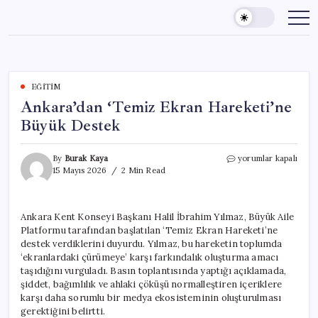
Skip
to
content
EĞITIM
Ankara’dan ‘Temiz Ekran Hareketi’ne
Büyük Destek
Ankara’dan
By
Burak Kaya
yorumlar kapalı
‘Temiz
15 Mayıs 2026
2 Min Read
Ekran
Hareketi’ne
Büyük
Ankara Kent Konseyi Başkanı Halil İbrahim Yılmaz, Büyük Aile
Destek
Platformu tarafından başlatılan ‘Temiz Ekran Hareketi’ne
için
destek verdiklerini duyurdu. Yılmaz, bu hareketin toplumda
‘ekranlardaki çürümeye’ karşı farkındalık oluşturma amacı
taşıdığını vurguladı. Basın toplantısında yaptığı açıklamada,
şiddet, bağımlılık ve ahlaki çöküşü normalleştiren içeriklere
karşı daha sorumlu bir medya ekosisteminin oluşturulması
gerektiğini belirtti.