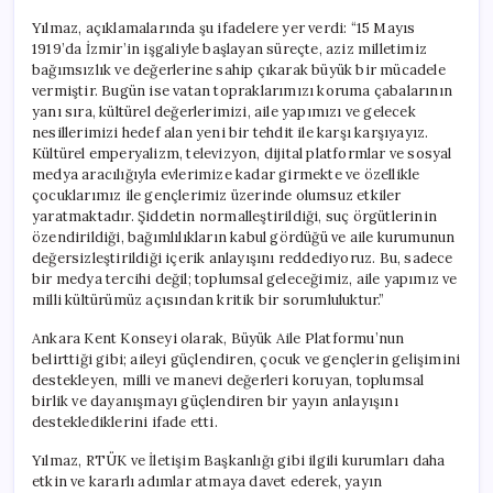
Yılmaz, açıklamalarında şu ifadelere yer verdi: “15 Mayıs
1919’da İzmir’in işgaliyle başlayan süreçte, aziz milletimiz
bağımsızlık ve değerlerine sahip çıkarak büyük bir mücadele
vermiştir. Bugün ise vatan topraklarımızı koruma çabalarının
yanı sıra, kültürel değerlerimizi, aile yapımızı ve gelecek
nesillerimizi hedef alan yeni bir tehdit ile karşı karşıyayız.
Kültürel emperyalizm, televizyon, dijital platformlar ve sosyal
medya aracılığıyla evlerimize kadar girmekte ve özellikle
çocuklarımız ile gençlerimiz üzerinde olumsuz etkiler
yaratmaktadır. Şiddetin normalleştirildiği, suç örgütlerinin
özendirildiği, bağımlılıkların kabul gördüğü ve aile kurumunun
değersizleştirildiği içerik anlayışını reddediyoruz. Bu, sadece
bir medya tercihi değil; toplumsal geleceğimiz, aile yapımız ve
milli kültürümüz açısından kritik bir sorumluluktur.”
Ankara Kent Konseyi olarak, Büyük Aile Platformu’nun
belirttiği gibi; aileyi güçlendiren, çocuk ve gençlerin gelişimini
destekleyen, milli ve manevi değerleri koruyan, toplumsal
birlik ve dayanışmayı güçlendiren bir yayın anlayışını
desteklediklerini ifade etti.
Yılmaz, RTÜK ve İletişim Başkanlığı gibi ilgili kurumları daha
etkin ve kararlı adımlar atmaya davet ederek, yayın