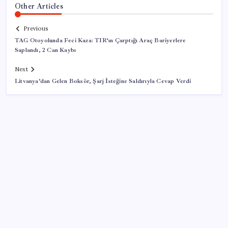
Other Articles
Previous
TAG Otoyolunda Feci Kaza: TIR’ın Çarptığı Araç Bariyerlere
Saplandı, 2 Can Kaybı
Next
Litvanya’dan Gelen Boksör, Şarj İsteğine Saldırıyla Cevap Verdi
SON YAZILAR
Faizsiz ev ve araba alımına kısıtlama