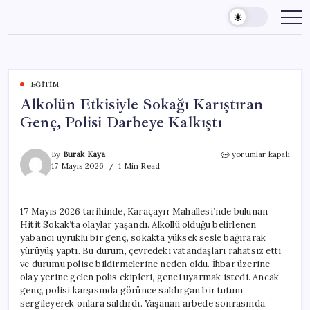
Skip
to
content
EĞITIM
Alkolün Etkisiyle Sokağı Karıştıran
Genç, Polisi Darbeye Kalkıştı
Alkolün
By
Burak Kaya
yorumlar kapalı
Etkisiyle
17 Mayıs 2026
1 Min Read
Sokağı
Karıştıran
Genç,
17 Mayıs 2026 tarihinde, Karaçayır Mahallesi’nde bulunan
Polisi
Hitit Sokak’ta olaylar yaşandı. Alkollü olduğu belirlenen
Darbeye
Kalkıştı
yabancı uyruklu bir genç, sokakta yüksek sesle bağırarak
için
yürüyüş yaptı. Bu durum, çevredeki vatandaşları rahatsız etti
ve durumu polise bildirmelerine neden oldu. İhbar üzerine
olay yerine gelen polis ekipleri, genci uyarmak istedi. Ancak
genç, polisi karşısında görünce saldırgan bir tutum
sergileyerek onlara saldırdı. Yaşanan arbede sonrasında,