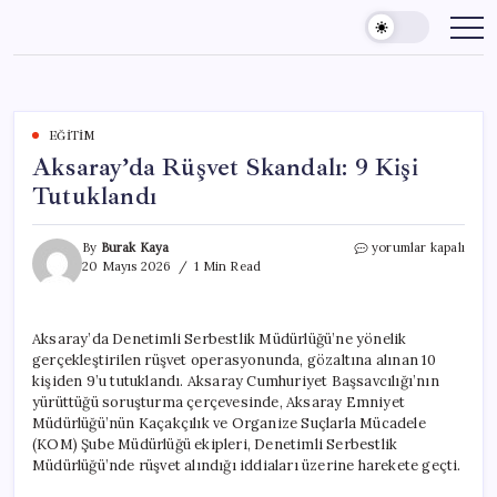
Skip
to
content
EĞITIM
Aksaray’da Rüşvet Skandalı: 9 Kişi
Tutuklandı
Aksaray’da
By
Burak Kaya
yorumlar kapalı
Rüşvet
20 Mayıs 2026
1 Min Read
Skandalı:
9
Kişi
Aksaray’da Denetimli Serbestlik Müdürlüğü’ne yönelik
Tutuklandı
gerçekleştirilen rüşvet operasyonunda, gözaltına alınan 10
için
kişiden 9’u tutuklandı. Aksaray Cumhuriyet Başsavcılığı’nın
yürüttüğü soruşturma çerçevesinde, Aksaray Emniyet
Müdürlüğü’nün Kaçakçılık ve Organize Suçlarla Mücadele
(KOM) Şube Müdürlüğü ekipleri, Denetimli Serbestlik
Müdürlüğü’nde rüşvet alındığı iddiaları üzerine harekete geçti.