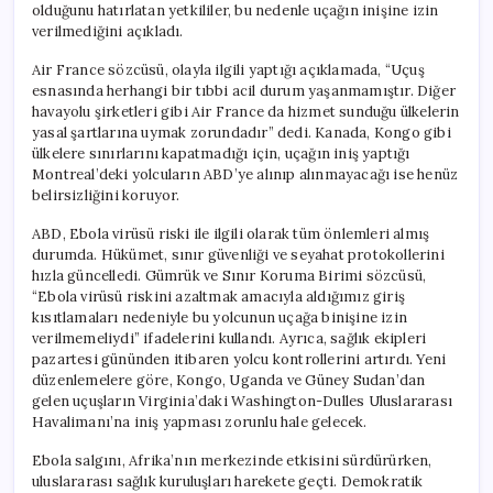
olduğunu hatırlatan yetkililer, bu nedenle uçağın inişine izin
verilmediğini açıkladı.
Air France sözcüsü, olayla ilgili yaptığı açıklamada, “Uçuş
esnasında herhangi bir tıbbi acil durum yaşanmamıştır. Diğer
havayolu şirketleri gibi Air France da hizmet sunduğu ülkelerin
yasal şartlarına uymak zorundadır” dedi. Kanada, Kongo gibi
ülkelere sınırlarını kapatmadığı için, uçağın iniş yaptığı
Montreal’deki yolcuların ABD’ye alınıp alınmayacağı ise henüz
belirsizliğini koruyor.
ABD, Ebola virüsü riski ile ilgili olarak tüm önlemleri almış
durumda. Hükümet, sınır güvenliği ve seyahat protokollerini
hızla güncelledi. Gümrük ve Sınır Koruma Birimi sözcüsü,
“Ebola virüsü riskini azaltmak amacıyla aldığımız giriş
kısıtlamaları nedeniyle bu yolcunun uçağa binişine izin
verilmemeliydi” ifadelerini kullandı. Ayrıca, sağlık ekipleri
pazartesi gününden itibaren yolcu kontrollerini artırdı. Yeni
düzenlemelere göre, Kongo, Uganda ve Güney Sudan’dan
gelen uçuşların Virginia’daki Washington-Dulles Uluslararası
Havalimanı’na iniş yapması zorunlu hale gelecek.
Ebola salgını, Afrika’nın merkezinde etkisini sürdürürken,
uluslararası sağlık kuruluşları harekete geçti. Demokratik