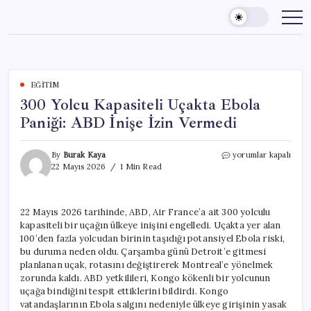
Skip
to
content
EĞITIM
300 Yolcu Kapasiteli Uçakta Ebola
Paniği: ABD İnişe İzin Vermedi
300
By
Burak Kaya
yorumlar kapalı
Yolcu
22 Mayıs 2026
1 Min Read
Kapasiteli
Uçakta
Ebola
22 Mayıs 2026 tarihinde, ABD, Air France’a ait 300 yolculu
Paniği:
kapasiteli bir uçağın ülkeye inişini engelledi. Uçakta yer alan
ABD
İnişe
100’den fazla yolcudan birinin taşıdığı potansiyel Ebola riski,
İzin
bu duruma neden oldu. Çarşamba günü Detroit’e gitmesi
Vermedi
planlanan uçak, rotasını değiştirerek Montreal’e yönelmek
için
zorunda kaldı. ABD yetkilileri, Kongo kökenli bir yolcunun
uçağa bindiğini tespit ettiklerini bildirdi. Kongo
vatandaşlarının Ebola salgını nedeniyle ülkeye girişinin yasak