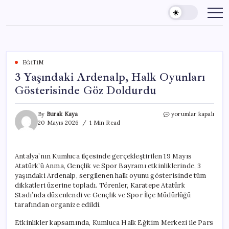
Skip
to
content
EĞITIM
3 Yaşındaki Ardenalp, Halk Oyunları
Gösterisinde Göz Doldurdu
3
By
Burak Kaya
yorumlar kapalı
Yaşındaki
20 Mayıs 2026
1 Min Read
Ardenalp,
Halk
Oyunları
Antalya’nın Kumluca ilçesinde gerçekleştirilen 19 Mayıs
Gösterisinde
Atatürk’ü Anma, Gençlik ve Spor Bayramı etkinliklerinde, 3
Göz
Doldurdu
yaşındaki Ardenalp, sergilenen halk oyunu gösterisinde tüm
için
dikkatleri üzerine topladı. Törenler, Karatepe Atatürk
Stadı’nda düzenlendi ve Gençlik ve Spor İlçe Müdürlüğü
tarafından organize edildi.
Etkinlikler kapsamında, Kumluca Halk Eğitim Merkezi ile Pars