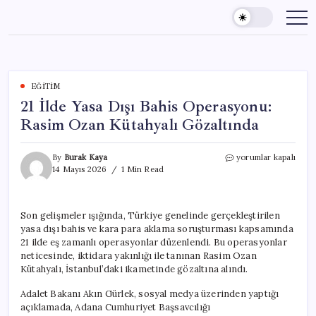
Skip
to
content
EĞITIM
21 İlde Yasa Dışı Bahis Operasyonu:
Rasim Ozan Kütahyalı Gözaltında
21
By
Burak Kaya
yorumlar kapalı
İlde
14 Mayıs 2026
1 Min Read
Yasa
Dışı
Bahis
Son gelişmeler ışığında, Türkiye genelinde gerçekleştirilen
Operasyonu:
yasa dışı bahis ve kara para aklama soruşturması kapsamında
Rasim
Ozan
21 ilde eş zamanlı operasyonlar düzenlendi. Bu operasyonlar
Kütahyalı
neticesinde, iktidara yakınlığı ile tanınan Rasim Ozan
Gözaltında
Kütahyalı, İstanbul’daki ikametinde gözaltına alındı.
için
Adalet Bakanı Akın Gürlek, sosyal medya üzerinden yaptığı
açıklamada, Adana Cumhuriyet Başsavcılığı