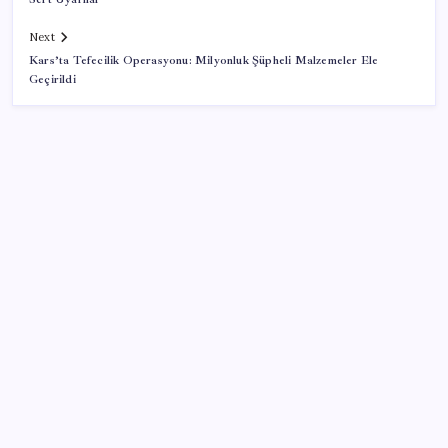
Next
Kars’ta Tefecilik Operasyonu: Milyonluk Şüpheli Malzemeler Ele
Geçirildi
SON YAZILAR
Faizsiz ev ve araba alımına kısıtlama
Küresel gıda fiyatları son 3 yılın zirvesine tırmandı
TL mevduat faizi Mart’tan bu yana en düşük seviyede
Kritik toplantıya günler kaldı: Merkez Bankası